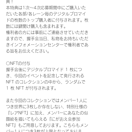
典！
本特典は1次〜4次応募期間中にご購入いた
だいた各部/各レーン毎のデジタルブロマイ
ドの枚数のトップ購入者に付与されます。枚
数には鍵開け購入も含まれます。
権利者の方には事前にご連絡させていただき
ますので、握手会当日、私物をお持ちいただ
きインフォメーションセンターで権利者であ
る旨をお伝えください。
〇NFTの付与
握手会後にデジタルブロマイド 1 枚につ
き、今回のイベントを記念して発行される 
NFT のコレクションの中から、ランダムで 
1 枚 NFT が付与されます。
また今回のコレクションではメンバー1人に
つき世界に3枚しか存在しない、特別仕様の
『レアNFT』に加え、メンバーにあなたの似
顔絵を描いてもらえる『にがおえ会参加
NFT』もご用意しております。こちらもメン
バー1人につき3枚が上限となっておりま