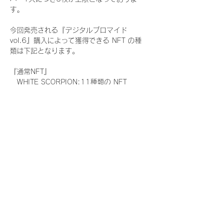
す。
今回発売される『デジタルブロマイド
vol.6』購入によって獲得できる NFT の種
類は下記となります。
『通常NFT』
　WHITE SCORPION:11種類の NFT
『レアNFT』(メンバー1人につき3枚上限の
限定NFT)
　WHITE SCORPION:11種類の NFT(メン
バー本人による手書きのコメントとサイン
入)
『SR NFT』(メンバー1人につき1枚上限の
限定NFT)
　WHITE SCORPION:11種類の NFT(メン
バー本人による手書きのコメントとサイン
入)