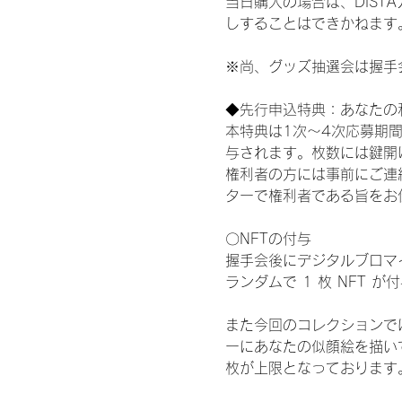
当日購入の場合は、DIS
しすることはできかねます
※尚、グッズ抽選会は握手
◆先行申込特典：あなたの
本特典は1次〜4次応募期
与されます。枚数には鍵開
権利者の方には事前にご連
ターで権利者である旨をお
〇NFTの付与
握手会後にデジタルブロマイ
ランダムで 1 枚 NFT 
また今回のコレクションで
ーにあなたの似顔絵を描い
枚が上限となっております