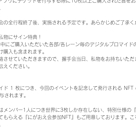
TAアプリにチケットを付与する際に10枚以上ご購入された旨を
。
会の全行程終了後、実施される予定です。あらかじめご了承く
私物にサイン特典！
間中にご購入いただいた各部/各レーン毎のデジタルブロマイド
け購入も含まれます。
絡させていただきますので、握手会当日、私物をお持ちいただ
伝えください。
ド 1 枚につき、今回のイベントを記念して発行される NFT
が付与されます。
はメンバー1人につき世界に3枚しか存在しない、特別仕様の『
てもらえる『にがおえ会参加NFT』もご用意しております。こ
。