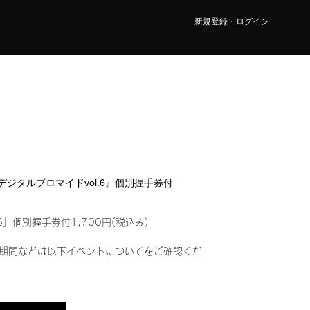
新規登録・ログイン
Y『デジタルブロマイドvol.6』個別握手券付
6』個別握手券付1,700円(税込み)
期間などは以下イベントについてをご確認くだ