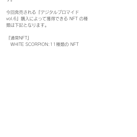
今回発売される『デジタルブロマイド
vol.6』購入によって獲得できる NFT の種
類は下記となります。
『通常NFT』
　WHITE SCORPION:11種類の NFT
『レアNFT』(メンバー1人につき3枚上限の
限定NFT)
　WHITE SCORPION:11種類の NFT(メン
バー本人による手書きのコメントとサイン
入)
『SR NFT』(メンバー1人につき1枚上限の
限定NFT)
　WHITE SCORPION:11種類の NFT(メン
バー本人による手書きのコメントとサイン
入)
『にがおえ会参加NFT』(メンバー1人につ