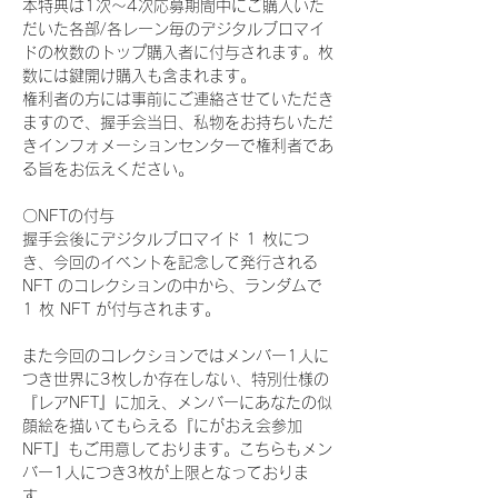
本特典は1次〜4次応募期間中にご購入いた
だいた各部/各レーン毎のデジタルブロマイ
ドの枚数のトップ購入者に付与されます。枚
数には鍵開け購入も含まれます。
権利者の方には事前にご連絡させていただき
ますので、握手会当日、私物をお持ちいただ
きインフォメーションセンターで権利者であ
る旨をお伝えください。
〇NFTの付与
握手会後にデジタルブロマイド 1 枚につ
き、今回のイベントを記念して発行される 
NFT のコレクションの中から、ランダムで 
1 枚 NFT が付与されます。
また今回のコレクションではメンバー1人に
つき世界に3枚しか存在しない、特別仕様の
『レアNFT』に加え、メンバーにあなたの似
顔絵を描いてもらえる『にがおえ会参加
NFT』もご用意しております。こちらもメン
バー1人につき3枚が上限となっておりま
す。