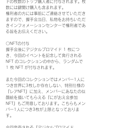
ドの枚数のトップ購入者に付与されます。枚
数には鍵開け購入も含まれます。
権利者の方には事前にご連絡させていただき
ますので、握手会当日、私物をお持ちいただ
きインフォメーションセンターで権利者であ
る旨をお伝えください。
〇NFTの付与
握手会後にデジタルブロマイド 1 枚につ
き、今回のイベントを記念して発行される 
NFT のコレクションの中から、ランダムで 
1 枚 NFT が付与されます。
また今回のコレクションではメンバー1人に
つき世界に3枚しか存在しない、特別仕様の
『レアNFT』に加え、メンバーにあなたの似
顔絵を描いてもらえる『にがおえ会参加
NFT』もご用意しております。こちらもメン
バー1人につき3枚が上限となっておりま
す。
今回発売される『デジタルブロマイド