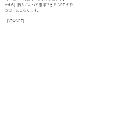
vol.6』購入によって獲得できる NFT の種
類は下記となります。
『通常NFT』
　Rain Tree:17種類のNFT
『レアNFT』(メンバー1人につき3枚上限の
限定NFT)
　Rain Tree:17種類のNFT(メンバー本人に
よる手書きのコメントとサイン入)
『SR NFT』(メンバー1人につき1枚上限の
限定NFT)
　Rain Tree:17種類のNFT(メンバー本人に
よる手書きのコメントとサイン入)
『にがおえ会参加NFT』(メンバー1人につ
き3枚上限の限定NFT)
　Rain Tree:17種類のNFT
※にがおえ会とは？