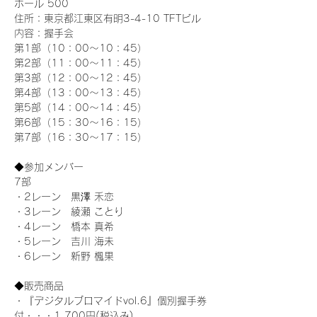
ホール 500
住所：東京都江東区有明3-4-10 TFTビル
内容：握手会
第1部（10：00～10：45） 
第2部（11：00～11：45）
第3部（12：00～12：45）
第4部（13：00～13：45）
第5部（14：00～14：45）
第6部（15：30～16：15）
第7部（16：30～17：15）
◆参加メンバー
7部 
・2レーン　黒澤 禾恋
・3レーン　綾瀬 ことり
・4レーン　橋本 真希
・5レーン　吉川 海未
・6レーン　新野 楓果
◆販売商品
・『デジタルブロマイドvol.6』個別握手券
付・・・1,700円(税込み)