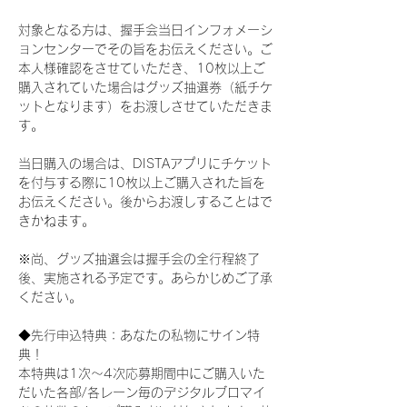
対象となる方は、握手会当日インフォメーシ
ョンセンターでその旨をお伝えください。ご
本人様確認をさせていただき、10枚以上ご
購入されていた場合はグッズ抽選券（紙チケ
ットとなります）をお渡しさせていただきま
す。
当日購入の場合は、DISTAアプリにチケット
を付与する際に10枚以上ご購入された旨を
お伝えください。後からお渡しすることはで
きかねます。
※尚、グッズ抽選会は握手会の全行程終了
後、実施される予定です。あらかじめご了承
ください。
◆先行申込特典：あなたの私物にサイン特
典！
本特典は1次〜4次応募期間中にご購入いた
だいた各部/各レーン毎のデジタルブロマイ