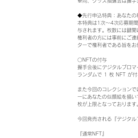
※尚、グッズ抽選会は握手
◆先行申込特典：あなたの
本特典は1次〜4次応募期
与されます。枚数には鍵開
権利者の方には事前にご連
ターで権利者である旨をお
〇NFTの付与
握手会後にデジタルブロマイ
ランダムで 1 枚 NFT 
また今回のコレクションで
ーにあなたの似顔絵を描い
枚が上限となっております
今回発売される『デジタルブ
『通常NFT』