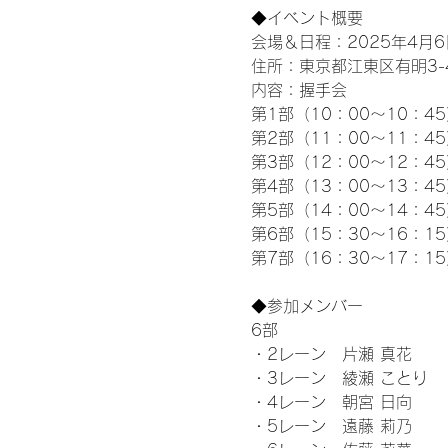
◆イベント概要 
会場＆日程：2025年4月6
住所：東京都江東区有明3-4-
内容：握手会
第1部（10：00～10：45
第2部（11：00～11：4
第3部（12：00～12：4
第4部（13：00～13：4
第5部（14：00～14：4
第6部（15：30～16：1
第7部（16：30～17：1
◆参加メンバー
6部 
・2レーン　片瀬 真花
・3レーン　綾瀬 ことり
・4レーン　朝宮 日向
・5レーン　遠藤 莉乃