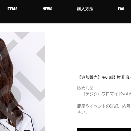
ITEMS
NEWS
購入方法
FAQ
【追加販売】4/6 6部 片瀬
販売商品
・『デジタルブロマイドvol.
商品やイベントの詳細、応募
さい。