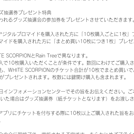
ッズ抽選券プレゼント特典
われるグッズ抽選会の参加券をプレゼントさせていただきます
SHOPでデジタルブロマイドを購入された方に「10枚購入ごとに1枚
マイドを購入された方に「まとめ買い10枚につき1枚」プレゼ
SCORPIONとRain Treeで異なります。
入で10枚購入いただくことが条件です。数回にわけてご購入
WHITE SCORPIONのチケット合計が10枚でまとめ買いであ
選券がプレゼントされます。枚数には鍵開け購入も含まれます。
日インフォメーションセンターでその旨をお伝えください。ご
ていた場合はグッズ抽選券（紙チケットとなります）をお渡し
TAアプリにチケットを付与する際に10枚以上ご購入された旨を
。