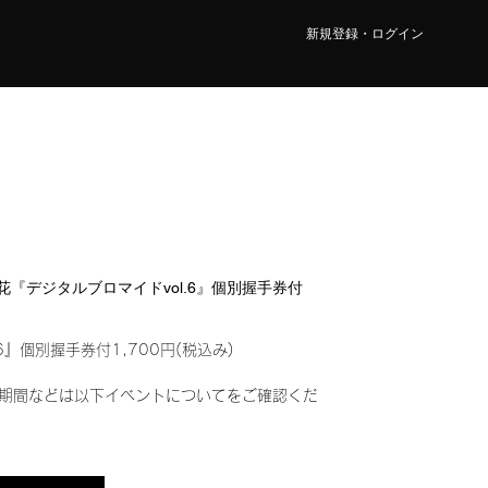
新規登録・ログイン
 真花『デジタルブロマイドvol.6』個別握手券付
6』個別握手券付1,700円(税込み)
期間などは以下イベントについてをご確認くだ