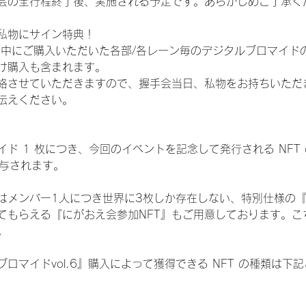
会の全行程終了後、実施される予定です。あらかじめご了承く
私物にサイン特典！
間中にご購入いただいた各部/各レーン毎のデジタルブロマイド
け購入も含まれます。
絡させていただきますので、握手会当日、私物をお持ちいただ
伝えください。
ド 1 枚につき、今回のイベントを記念して発行される NFT
が付与されます。
はメンバー1人につき世界に3枚しか存在しない、特別仕様の『
てもらえる『にがおえ会参加NFT』もご用意しております。こ
。
ロマイドvol.6』購入によって獲得できる NFT の種類は下