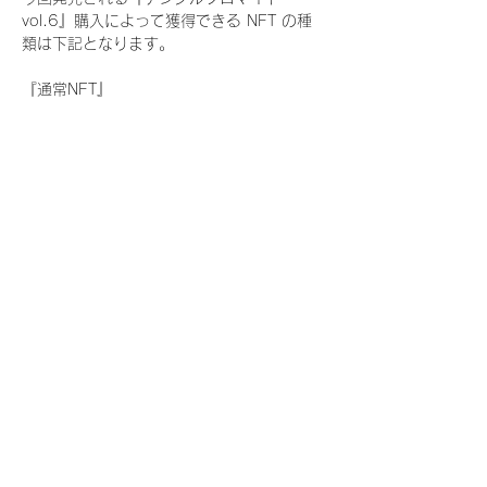
vol.6』購入によって獲得できる NFT の種
類は下記となります。
『通常NFT』
　Rain Tree:17種類のNFT
『レアNFT』(メンバー1人につき3枚上限の
限定NFT)
　Rain Tree:17種類のNFT(メンバー本人に
よる手書きのコメントとサイン入)
『SR NFT』(メンバー1人につき1枚上限の
限定NFT)
　Rain Tree:17種類のNFT(メンバー本人に
よる手書きのコメントとサイン入)
『にがおえ会参加NFT』(メンバー1人につ
き3枚上限の限定NFT)
　Rain Tree:17種類のNFT
※にがおえ会とは？