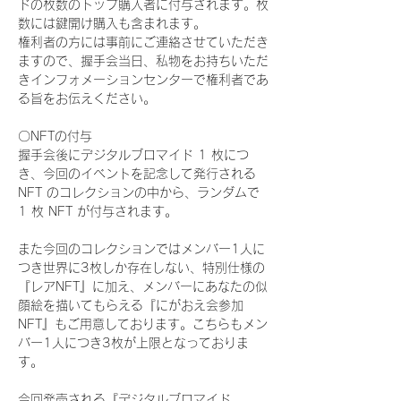
ドの枚数のトップ購入者に付与されます。枚
数には鍵開け購入も含まれます。
権利者の方には事前にご連絡させていただき
ますので、握手会当日、私物をお持ちいただ
きインフォメーションセンターで権利者であ
る旨をお伝えください。
〇NFTの付与
握手会後にデジタルブロマイド 1 枚につ
き、今回のイベントを記念して発行される 
NFT のコレクションの中から、ランダムで 
1 枚 NFT が付与されます。
また今回のコレクションではメンバー1人に
つき世界に3枚しか存在しない、特別仕様の
『レアNFT』に加え、メンバーにあなたの似
顔絵を描いてもらえる『にがおえ会参加
NFT』もご用意しております。こちらもメン
バー1人につき3枚が上限となっておりま
す。
今回発売される『デジタルブロマイド