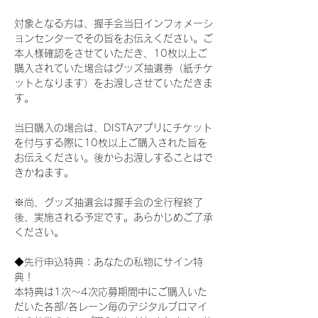
対象となる方は、握手会当日インフォメーシ
ョンセンターでその旨をお伝えください。ご
本人様確認をさせていただき、10枚以上ご
購入されていた場合はグッズ抽選券（紙チケ
ットとなります）をお渡しさせていただきま
す。
当日購入の場合は、DISTAアプリにチケット
を付与する際に10枚以上ご購入された旨を
お伝えください。後からお渡しすることはで
きかねます。
※尚、グッズ抽選会は握手会の全行程終了
後、実施される予定です。あらかじめご了承
ください。
◆先行申込特典：あなたの私物にサイン特
典！
本特典は1次〜4次応募期間中にご購入いた
だいた各部/各レーン毎のデジタルブロマイ