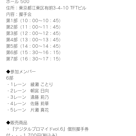
ホール 500
住所：東京都江東区有明3-4-10 TFTビル
内容：握手会
第1部（10：00～10：45） 
第2部（11：00～11：45）
第3部（12：00～12：45）
第4部（13：00～13：45）
第5部（14：00～14：45）
第6部（15：30～16：15）
第7部（16：30～17：15）
◆参加メンバー
6部 
・1レーン　綾瀬 ことり
・2レーン　朝宮 日向
・3レーン　遠藤 莉乃
・4レーン　佐藤 莉華
・5レーン　片瀬 真花
◆販売商品
・『デジタルブロマイドvol.6』個別握手券
付・・・1,700円(税込み)