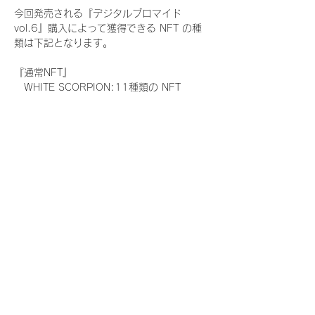
今回発売される『デジタルブロマイド
vol.6』購入によって獲得できる NFT の種
類は下記となります。
『通常NFT』
　WHITE SCORPION:11種類の NFT
『レアNFT』(メンバー1人につき3枚上限の
限定NFT)
　WHITE SCORPION:11種類の NFT(メン
バー本人による手書きのコメントとサイン
入)
『SR NFT』(メンバー1人につき1枚上限の
限定NFT)
　WHITE SCORPION:11種類の NFT(メン
バー本人による手書きのコメントとサイン
入)
『にがおえ会参加NFT』(メンバー1人につ
き3枚上限の限定NFT)