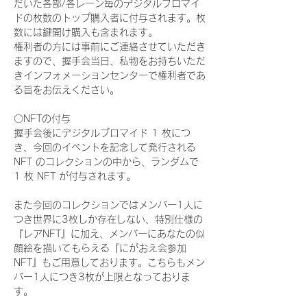
だいた各部/各レーン毎のデジタルブロマイ
ドの枚数のトップ購入者に付与されます。枚
数には鍵開け購入も含まれます。
権利者の方には事前にご連絡させていただき
ますので、握手会当日、私物をお持ちいただ
きインフォメーションセンターで権利者であ
る旨をお伝えください。
〇NFTの付与
握手会後にデジタルブロマイド 1 枚につ
き、今回のイベントを記念して発行される 
NFT のコレクションの中から、ランダムで 
1 枚 NFT が付与されます。
また今回のコレクションではメンバー1人に
つき世界に3枚しか存在しない、特別仕様の
『レアNFT』に加え、メンバーにあなたの似
顔絵を描いてもらえる『にがおえ会参加
NFT』もご用意しております。こちらもメン
バー1人につき3枚が上限となっておりま
す。