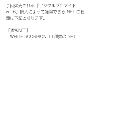
今回発売される『デジタルブロマイド
vol.6』購入によって獲得できる NFT の種
類は下記となります。
『通常NFT』
　WHITE SCORPION:11種類の NFT
『レアNFT』(メンバー1人につき3枚上限の
限定NFT)
　WHITE SCORPION:11種類の NFT(メン
バー本人による手書きのコメントとサイン
入)
『SR NFT』(メンバー1人につき1枚上限の
限定NFT)
　WHITE SCORPION:11種類の NFT(メン
バー本人による手書きのコメントとサイン
入)
『にがおえ会参加NFT』(メンバー1人につ
き3枚上限の限定NFT)