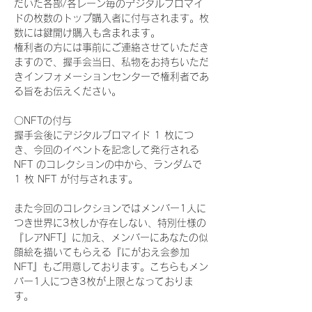
だいた各部/各レーン毎のデジタルブロマイ
ドの枚数のトップ購入者に付与されます。枚
数には鍵開け購入も含まれます。
権利者の方には事前にご連絡させていただき
ますので、握手会当日、私物をお持ちいただ
きインフォメーションセンターで権利者であ
る旨をお伝えください。
〇NFTの付与
握手会後にデジタルブロマイド 1 枚につ
き、今回のイベントを記念して発行される 
NFT のコレクションの中から、ランダムで 
1 枚 NFT が付与されます。
また今回のコレクションではメンバー1人に
つき世界に3枚しか存在しない、特別仕様の
『レアNFT』に加え、メンバーにあなたの似
顔絵を描いてもらえる『にがおえ会参加
NFT』もご用意しております。こちらもメン
バー1人につき3枚が上限となっておりま
す。