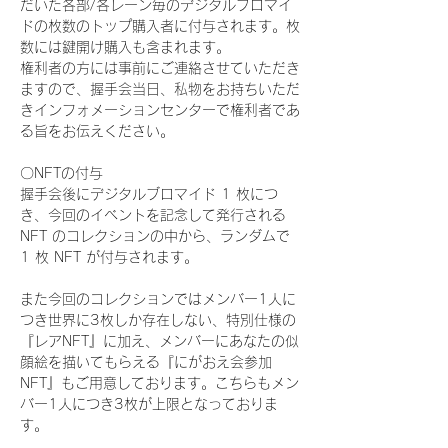
だいた各部/各レーン毎のデジタルブロマイ
ドの枚数のトップ購入者に付与されます。枚
数には鍵開け購入も含まれます。
権利者の方には事前にご連絡させていただき
ますので、握手会当日、私物をお持ちいただ
きインフォメーションセンターで権利者であ
る旨をお伝えください。
〇NFTの付与
握手会後にデジタルブロマイド 1 枚につ
き、今回のイベントを記念して発行される 
NFT のコレクションの中から、ランダムで 
1 枚 NFT が付与されます。
また今回のコレクションではメンバー1人に
つき世界に3枚しか存在しない、特別仕様の
『レアNFT』に加え、メンバーにあなたの似
顔絵を描いてもらえる『にがおえ会参加
NFT』もご用意しております。こちらもメン
バー1人につき3枚が上限となっておりま
す。