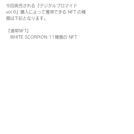
今回発売される『デジタルブロマイド
vol.6』購入によって獲得できる NFT の種
類は下記となります。
『通常NFT』
　WHITE SCORPION:11種類の NFT
『レアNFT』(メンバー1人につき3枚上限の
限定NFT)
　WHITE SCORPION:11種類の NFT(メン
バー本人による手書きのコメントとサイン
入)
『SR NFT』(メンバー1人につき1枚上限の
限定NFT)
　WHITE SCORPION:11種類の NFT(メン
バー本人による手書きのコメントとサイン
入)
『にがおえ会参加NFT』(メンバー1人につ
き3枚上限の限定NFT)