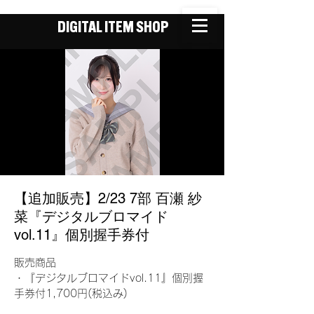
DIGITAL ITEM SHOP
【追加販売】2/23 7部 百瀬 紗
菜『デジタルブロマイド
vol.11』個別握手券付
販売商品
・『デジタルブロマイドvol.11』個別握
手券付1,700円(税込み)