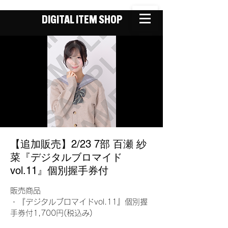
DIGITAL ITEM SHOP
【追加販売】2/23 7部 百瀬 紗
菜『デジタルブロマイド
vol.11』個別握手券付
販売商品
・『デジタルブロマイドvol.11』個別握
手券付1,700円(税込み)