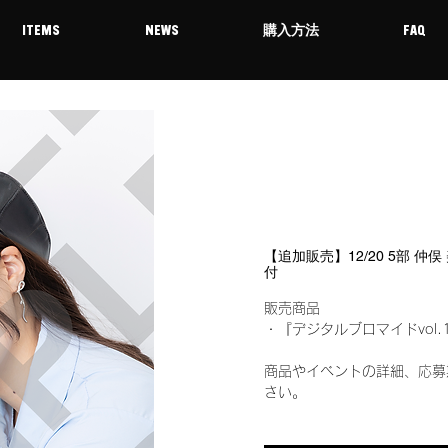
ITEMS
NEWS
購入方法
FAQ
【追加販売】12/20 5部 仲
付
販売商品
・『デジタルブロマイドvol.
商品やイベントの詳細、応募
さい。