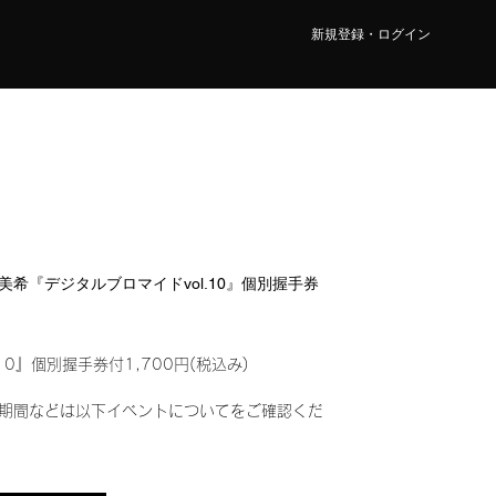
新規登録・ログイン
俣 美希『デジタルブロマイドvol.10』個別握手券
10』個別握手券付1,700円(税込み)
期間などは以下イベントについてをご確認くだ