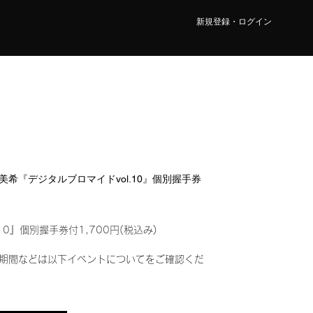
新規登録・ログイン
俣 美希『デジタルブロマイドvol.10』個別握手券
10』個別握手券付1,700円(税込み)
期間などは以下イベントについてをご確認くだ