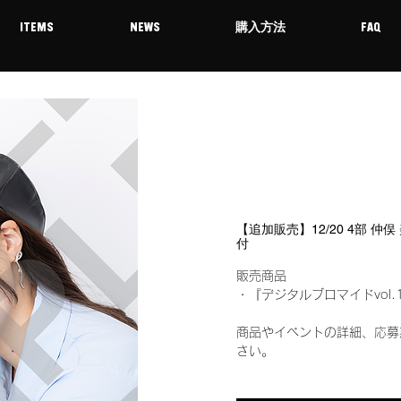
ITEMS
NEWS
購入方法
FAQ
【追加販売】12/20 4部 仲
付
販売商品
・『デジタルブロマイドvol.
商品やイベントの詳細、応募
さい。