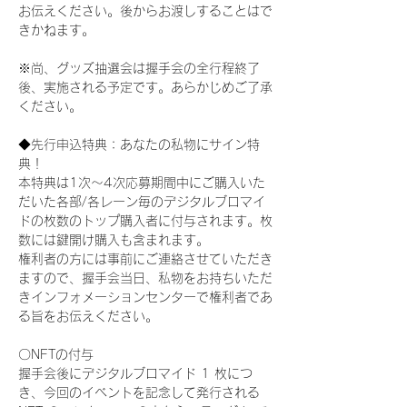
お伝えください。後からお渡しすることはで
きかねます。
※尚、グッズ抽選会は握手会の全行程終了
後、実施される予定です。あらかじめご了承
ください。
◆先行申込特典：あなたの私物にサイン特
典！
本特典は1次〜4次応募期間中にご購入いた
だいた各部/各レーン毎のデジタルブロマイ
ドの枚数のトップ購入者に付与されます。枚
数には鍵開け購入も含まれます。
権利者の方には事前にご連絡させていただき
ますので、握手会当日、私物をお持ちいただ
きインフォメーションセンターで権利者であ
る旨をお伝えください。
〇NFTの付与
握手会後にデジタルブロマイド 1 枚につ
き、今回のイベントを記念して発行される 