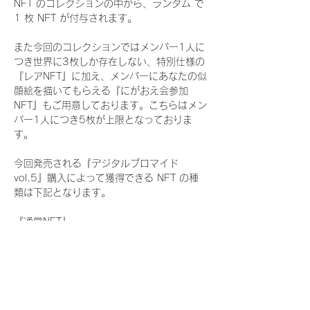
NFT のコレクションの中から、ランダム で 
1 枚 NFT が付与されます。
また今回のコレクションではメンバー1人に
つき世界に3枚しか存在しない、特別仕様の
『レアNFT』に加え、メンバーにあなたの似
顔絵を描いてもらえる『にがおえ会参加
NFT』もご用意しております。こちらはメン
バー1人につき5枚が上限となっておりま
す。
今回発売される『デジタルブロマイド
vol.5』購入によって獲得できる NFT の種
類は下記となります。
『通常NFT』
　Rain Tree:16種類のNFT
『レアNFT』(メンバー1人につき3枚上限の
限定NFT)
　Rain Tree:16種類のNFT(メンバー本人に
よる手書きのコメントとサイン入)