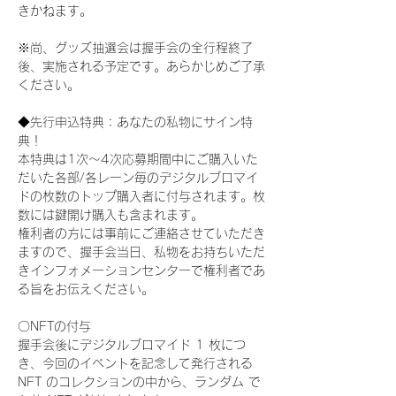
きかねます。
※尚、グッズ抽選会は握手会の全行程終了
後、実施される予定です。あらかじめご了承
ください。
◆先行申込特典：あなたの私物にサイン特
典！
本特典は1次〜4次応募期間中にご購入いた
だいた各部/各レーン毎のデジタルブロマイ
ドの枚数のトップ購入者に付与されます。枚
数には鍵開け購入も含まれます。
権利者の方には事前にご連絡させていただき
ますので、握手会当日、私物をお持ちいただ
きインフォメーションセンターで権利者であ
る旨をお伝えください。
〇NFTの付与
握手会後にデジタルブロマイド 1 枚につ
き、今回のイベントを記念して発行される 
NFT のコレクションの中から、ランダム で 