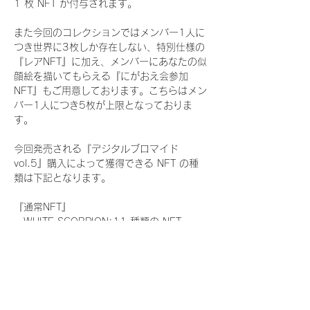
1 枚 NFT が付与されます。
また今回のコレクションではメンバー1人に
つき世界に3枚しか存在しない、特別仕様の
『レアNFT』に加え、メンバーにあなたの似
顔絵を描いてもらえる『にがおえ会参加
NFT』もご用意しております。こちらはメン
バー1人につき5枚が上限となっておりま
す。
今回発売される『デジタルブロマイド
vol.5』購入によって獲得できる NFT の種
類は下記となります。
『通常NFT』
　WHITE SCORPION:11 種類の NFT
『レアNFT』(メンバー1人につき3枚上限の
限定NFT)
　WHITE SCORPION:11 種類の NFT(メン
バー本人による手書きのコメントとサイン
入)