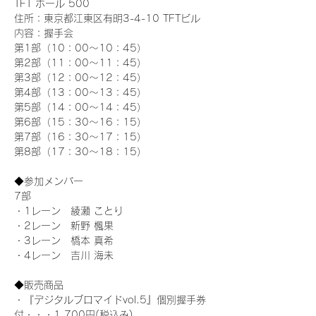
TFT ホール 500
住所：東京都江東区有明3-4-10 TFTビル
内容：握手会
第1部（10：00～10：45） 
第2部（11：00～11：45）
第3部（12：00～12：45）
第4部（13：00～13：45）
第5部（14：00～14：45）
第6部（15：30～16：15）
第7部（16：30～17：15）
第8部（17：30～18：15）
◆参加メンバー
7部
・1レーン　綾瀬 ことり
・2レーン　新野 楓果
・3レーン　橋本 真希
・4レーン　吉川 海未
◆販売商品
・『デジタルブロマイドvol.5』個別握手券
付・・・1,700円(税込み)