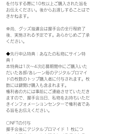
を付与する際に10枚以上ご購入された旨を
お伝えください。後からお渡しすることはで
きかねます。
※尚、グッズ抽選会は握手会の全行程終了
後、実施される予定です。あらかじめご了承
ください。
◆先行申込特典：あなたの私物にサイン特
典！
本特典は1次〜4次応募期間中にご購入いた
だいた各部/各レーン毎のデジタルブロマイ
ドの枚数のトップ購入者に付与されます。枚
数には鍵開け購入も含まれます。
権利者の方には事前にご連絡させていただき
ますので、握手会当日、私物をお持ちいただ
きインフォメーションセンターで権利者であ
る旨をお伝えください。
〇NFTの付与
握手会後にデジタルブロマイド 1 枚につ