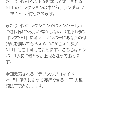
き、今回のイベントを記念して発行される 
NFT のコレクションの中から、ランダム で 
1 枚 NFT が付与されます。
また今回のコレクションではメンバー1人に
つき世界に3枚しか存在しない、特別仕様の
『レアNFT』に加え、メンバーにあなたの似
顔絵を描いてもらえる『にがおえ会参加
NFT』もご用意しております。こちらはメン
バー1人につき5枚が上限となっておりま
す。
今回発売される『デジタルブロマイド
vol.5』購入によって獲得できる NFT の種
類は下記となります。
『通常NFT』
　Rain Tree:16種類のNFT
『レアNFT』(メンバー1人につき3枚上限の
限定NFT)
　Rain Tree:16種類のNFT(メンバー本人に