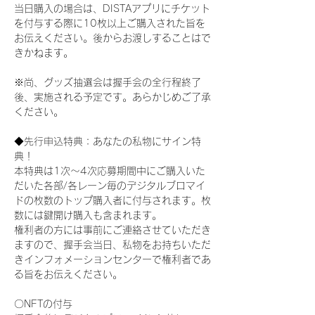
当日購入の場合は、DISTAアプリにチケット
を付与する際に10枚以上ご購入された旨を
お伝えください。後からお渡しすることはで
きかねます。
※尚、グッズ抽選会は握手会の全行程終了
後、実施される予定です。あらかじめご了承
ください。
◆先行申込特典：あなたの私物にサイン特
典！
本特典は1次〜4次応募期間中にご購入いた
だいた各部/各レーン毎のデジタルブロマイ
ドの枚数のトップ購入者に付与されます。枚
数には鍵開け購入も含まれます。
権利者の方には事前にご連絡させていただき
ますので、握手会当日、私物をお持ちいただ
きインフォメーションセンターで権利者であ
る旨をお伝えください。
〇NFTの付与