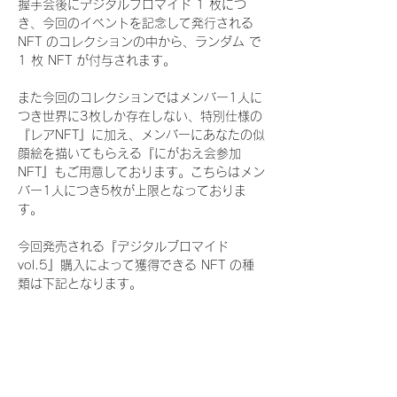
握手会後にデジタルブロマイド 1 枚につ
き、今回のイベントを記念して発行される 
NFT のコレクションの中から、ランダム で 
1 枚 NFT が付与されます。
また今回のコレクションではメンバー1人に
つき世界に3枚しか存在しない、特別仕様の
『レアNFT』に加え、メンバーにあなたの似
顔絵を描いてもらえる『にがおえ会参加
NFT』もご用意しております。こちらはメン
バー1人につき5枚が上限となっておりま
す。
今回発売される『デジタルブロマイド
vol.5』購入によって獲得できる NFT の種
類は下記となります。
『通常NFT』
　Rain Tree:16種類のNFT
『レアNFT』(メンバー1人につき3枚上限の
限定NFT)