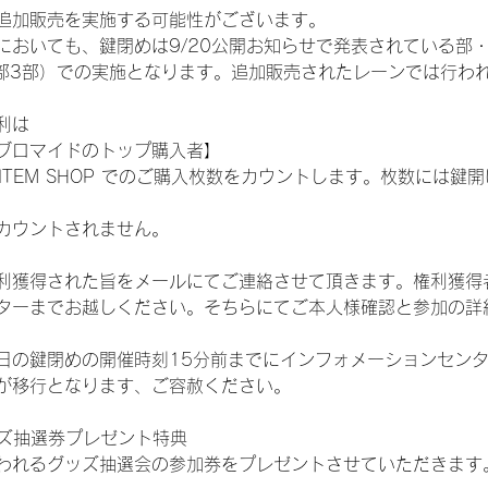
追加販売を実施する可能性がございます。
おいても、鍵閉めは9/20公開お知らせで発表されている部・レー
ST:1部2部3部）での実施となります。追加販売されたレーンでは行
利は
ブロマイドのトップ購入者】
L ITEM SHOP でのご購入枚数をカウントします。枚数には
カウントされません。
得された旨をメールにてご連絡させて頂きます。権利獲得者はDIG
ターまでお越しください。そちらにてご本人様確認と参加の詳
日の鍵閉めの開催時刻15分前までにインフォメーションセン
が移行となります、ご容赦ください。
ッズ抽選券プレゼント特典
われるグッズ抽選会の参加券をプレゼントさせていただきます