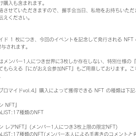
け購入も含まれます。
絡させていただきますので、握手会当日、私物をお持ちいただ
伝えください。
ド 1 枚につき、今回のイベントを記念して発行される NFT
が付与されます。
はメンバー1人につき世界に3枚しか存在しない、特別仕様の『
てもらえる『にがおえ会参加NFT』もご用意しております。こ
。
ロマイドvol.4』購入によって獲得できる NFT の種類は下
 NFT』
NALIST:17種類のNFT
 レアNFT』(メンバー1人につき3枚上限の限定NFT)
 FINALIST:17種類のNFT(メンバー本人による手書きのコメントと