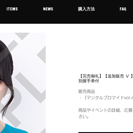
ITEMS
NEWS
購入方法
FAQ
【完売御礼】【追加販売 Ⅴ 】1
別握手券付
販売商品
・『デジタルブロマイドvol.
商品やイベントの詳細、応募
さい。