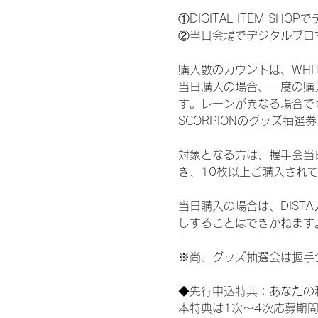
①DIGITAL ITEM 
②当日会場でデジタルブロ
購入数のカウントは、WHITE S
当日購入の場合、一度の購
す。レーンが異なる場合でも、
SCORPIONのグッズ抽
対象となる方は、握手会当
き、10枚以上ご購入され
当日購入の場合は、DIS
しすることはできかねます
※尚、グッズ抽選会は握手
◆先行申込特典：あなたの
本特典は1次〜4次応募期