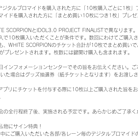
SHOPでデジタルブロマイドを購入された方に「10枚購入ごとに1枚
マイドを購入された方に「まとめ買い10枚につき1枚」プレゼ
CORPIONとIDOL3.0 PROJECT FINALISTで異なります。
入で10枚購入いただくことが条件です。数回にわけてご購入
WHITE SCORPIONのチケット合計が10枚でまとめ買いであ
選券がプレゼントされます。枚数には鍵開け購入も含まれます。
日インフォメーションセンターでその旨をお伝えください。ご
ていた場合はグッズ抽選券（紙チケットとなります）をお渡し
TAアプリにチケットを付与する際に10枚以上ご購入された旨を
。
会の全行程終了後、実施される予定です。あらかじめご了承く
私物にサイン特典！
間中にご購入いただいた各部/各レーン毎のデジタルブロマイド