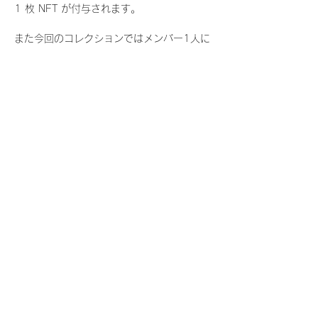
1 枚 NFT が付与されます。
また今回のコレクションではメンバー1人に
つき世界に3枚しか存在しない、特別仕様の
『レアNFT』に加え、メンバーにあなたの似
顔絵を描いてもらえる『にがおえ会参加
NFT』もご用意しております。こちらはメン
バー1人につき5枚が上限となっておりま
す。
今回発売される『デジタルブロマイド
vol.4』購入によって獲得できる NFT の種
類は下記となります。
『撮り下ろし秋コレクション NFT』
　WHITE SCORPION:11 種類の NFT
『撮り下ろし秋コレクション レアNFT』(メ
ンバー1人につき3枚上限の限定NFT)
　WHITE SCORPION:11 種類の NFT(メン
バー本人による手書きのコメントとサイン