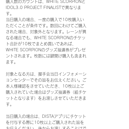
購入数のカウントは、WHITE SCORPIONと
IDOL3.0 PROJECT FINALISTで異なりま
す。
当日購入の場合、一度の購入で10枚購入い
ただくことが条件です。数回にわけてご購入
された場合、対象外となります。レーンが異
なる場合でも、WHITE SCORPIONのチケッ
ト合計が10枚でまとめ買いであれば、
WHITE SCORPIONのグッズ抽選券がプレゼ
ントされます。枚数には鍵開け購入も含まれ
ます。
対象となる方は、握手会当日インフォメーシ
ョンセンターでその旨をお伝えください。ご
本人様確認をさせていただき、10枚以上ご
購入されていた場合はグッズ抽選券（紙チケ
ットとなります）をお渡しさせていただきま
す。
当日購入の場合は、DISTAアプリにチケット
を付与する際に10枚以上ご購入された旨を
お伝えください。後からお渡しすることはで