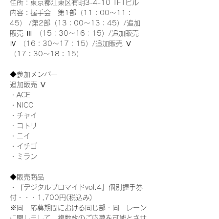
住所：東京都江東区有明3-4-10 TFTビル
内容：握手会　第1部（11：00～11：
45） /第2部（13：00～13：45）/追加
販売 Ⅲ （15：30～16：15）/追加販売 
Ⅳ （16：30～17：15）/追加販売 Ⅴ 
（17：30～18：15）
◆参加メンバー
追加販売 Ⅴ
・ACE
・NICO
・チャイ
・コトリ
・ニイ
・イチゴ
・ミラン
◆販売商品
・『デジタルブロマイドvol.4』個別握手券
付・・・1,700円(税込み)
※同一応募期間における同じ部・同一レーン
に関しまして、複数枚のご応募を可能とさせ