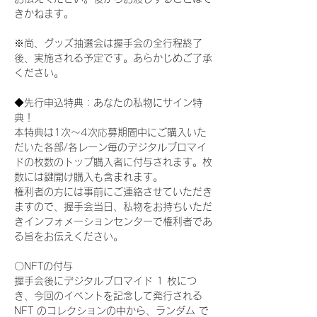
きかねます。
※尚、グッズ抽選会は握手会の全行程終了
後、実施される予定です。あらかじめご了承
ください。
◆先行申込特典：あなたの私物にサイン特
典！
本特典は1次〜4次応募期間中にご購入いた
だいた各部/各レーン毎のデジタルブロマイ
ドの枚数のトップ購入者に付与されます。枚
数には鍵開け購入も含まれます。
権利者の方には事前にご連絡させていただき
ますので、握手会当日、私物をお持ちいただ
きインフォメーションセンターで権利者であ
る旨をお伝えください。
〇NFTの付与
握手会後にデジタルブロマイド 1 枚につ
き、今回のイベントを記念して発行される 
NFT のコレクションの中から、ランダム で 