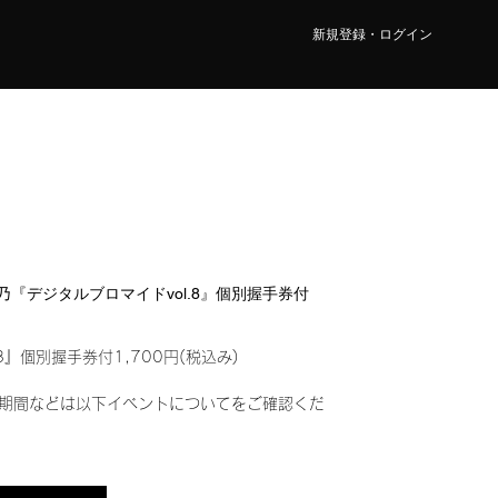
新規登録・ログイン
 莉乃『デジタルブロマイドvol.8』個別握手券付
8』個別握手券付1,700円(税込み)
期間などは以下イベントについてをご確認くだ