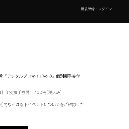
新規登録・ログイン
 真希『デジタルブロマイドvol.8』個別握手券付
8』個別握手券付1,700円(税込み)
期間などは以下イベントについてをご確認くだ