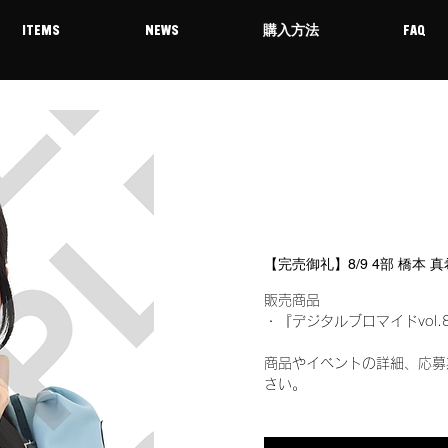
ITEMS
NEWS
購入方法
FAQ
【完売御礼】8/9 4部 橋本
販売商品
・『デジタルブロマイドvol.
商品やイベントの詳細、応募
さい。