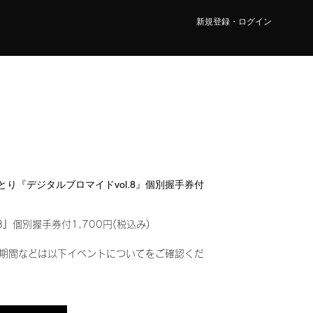
新規登録・ログイン
 ことり『デジタルブロマイドvol.8』個別握手券付
8』個別握手券付1,700円(税込み)
期間などは以下イベントについてをご確認くだ