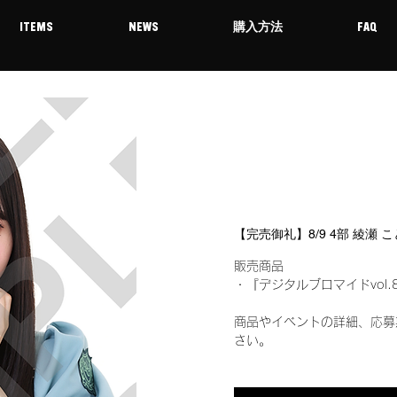
ITEMS
NEWS
購入方法
FAQ
【完売御礼】8/9 4部 綾瀬
販売商品
・『デジタルブロマイドvol.
商品やイベントの詳細、応募
さい。