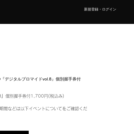
新規登録・ログイン
CO『デジタルブロマイドvol.8』個別握手券付
8』個別握手券付1,700円(税込み)
期間などは以下イベントについてをご確認くだ