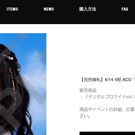
ITEMS
NEWS
購入方法
FAQ
【完売御礼】6/14 4部 AC
販売商品
・『デジタルブロマイドvol.
商品やイベントの詳細、応募
さい。