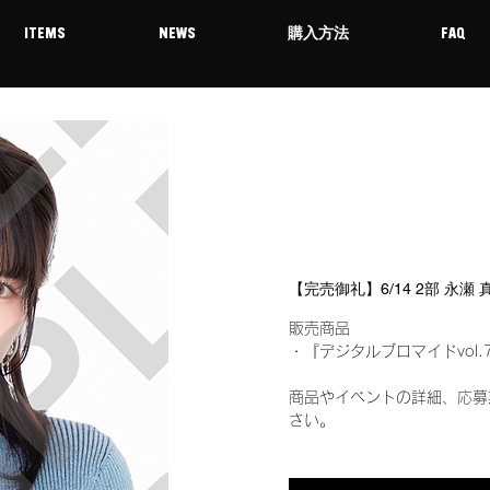
ITEMS
NEWS
購入方法
FAQ
【完売御礼】6/14 2部 永瀬
販売商品
・『デジタルブロマイドvol.
商品やイベントの詳細、応募
さい。