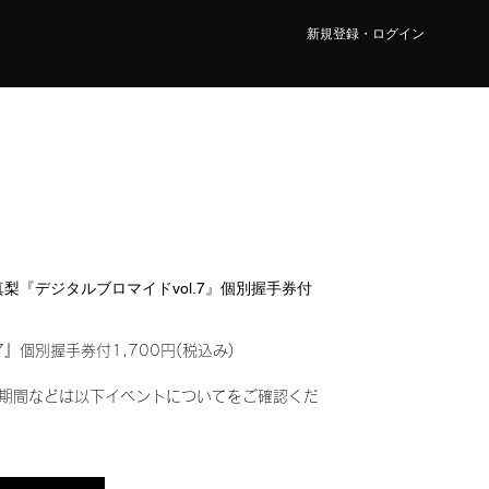
新規登録・ログイン
 真梨『デジタルブロマイドvol.7』個別握手券付
7』個別握手券付1,700円(税込み)
期間などは以下イベントについてをご確認くだ