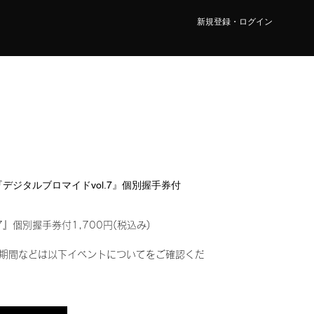
新規登録・ログイン
LY『デジタルブロマイドvol.7』個別握手券付
7』個別握手券付1,700円(税込み)
期間などは以下イベントについてをご確認くだ