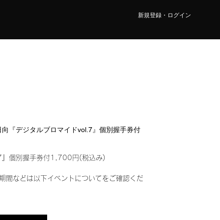
新規登録・ログイン
 日向『デジタルブロマイドvol.7』個別握手券付
7』個別握手券付1,700円(税込み)
期間などは以下イベントについてをご確認くだ