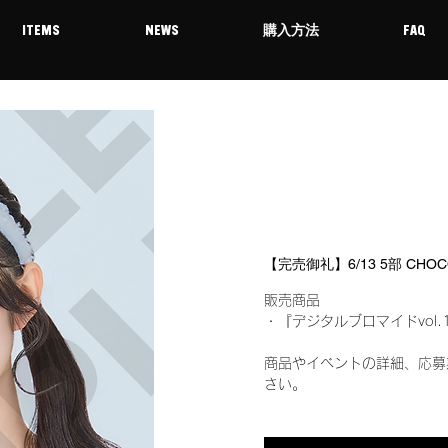
ITEMS
NEWS
購入方法
FAQ
【完売御礼】6/13 5部 CH
販売商品
・『デジタルブロマイドvol.
商品やイベントの詳細、応募
さい。