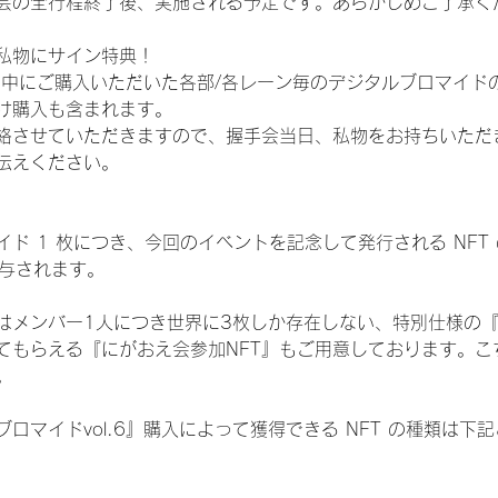
会の全行程終了後、実施される予定です。あらかじめご了承く
私物にサイン特典！
間中にご購入いただいた各部/各レーン毎のデジタルブロマイド
け購入も含まれます。
絡させていただきますので、握手会当日、私物をお持ちいただ
伝えください。
ド 1 枚につき、今回のイベントを記念して発行される NFT
が付与されます。
はメンバー1人につき世界に3枚しか存在しない、特別仕様の『
てもらえる『にがおえ会参加NFT』もご用意しております。こ
。
ロマイドvol.6』購入によって獲得できる NFT の種類は下