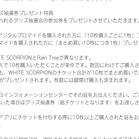
ッズ抽選券プレゼント特典
われるグッズ抽選会の参加券をプレゼントさせていただきます
SHOPでデジタルブロマイドを購入された方に「10枚購入ごとに1枚
マイドを購入された方に「まとめ買い10枚につき1枚」プレゼ
SCORPIONとRain Treeで異なります。
入で10枚購入いただくことが条件です。数回にわけてご購入
WHITE SCORPIONのチケット合計が10枚でまとめ買いであ
選券がプレゼントされます。枚数には鍵開け購入も含まれます。
日インフォメーションセンターでその旨をお伝えください。ご
ていた場合はグッズ抽選券（紙チケットとなります）をお渡し
TAアプリにチケットを付与する際に10枚以上ご購入された旨を
。