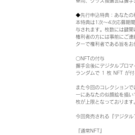
※尚、グッズ抽選会は握手
◆先行申込特典：あなたの
本特典は1次〜4次応募期
与されます。枚数には鍵開
権利者の方には事前にご連
ターで権利者である旨をお
〇NFTの付与
握手会後にデジタルブロマイ
ランダムで 1 枚 NFT 
また今回のコレクションで
ーにあなたの似顔絵を描い
枚が上限となっております
今回発売される『デジタルブ
『通常NFT』