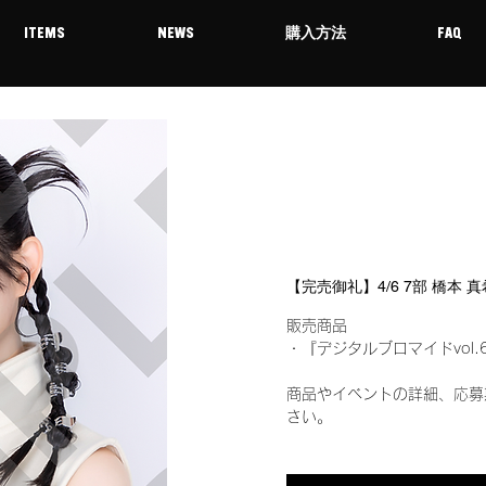
ITEMS
NEWS
購入方法
FAQ
【完売御礼】4/6 7部 橋本
販売商品
・『デジタルブロマイドvol.
商品やイベントの詳細、応募
さい。