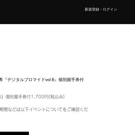
新規登録・ログイン
 真希『デジタルブロマイドvol.6』個別握手券付
6』個別握手券付1,700円(税込み)
期間などは以下イベントについてをご確認くだ