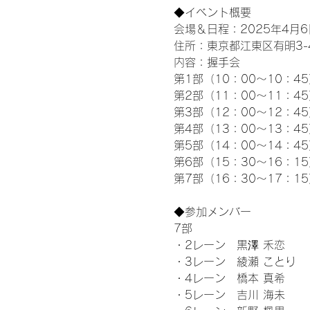
◆イベント概要 
会場＆日程：2025年4月6
住所：東京都江東区有明3-4-
内容：握手会
第1部（10：00～10：45
第2部（11：00～11：4
第3部（12：00～12：4
第4部（13：00～13：4
第5部（14：00～14：4
第6部（15：30～16：1
第7部（16：30～17：1
◆参加メンバー
7部 
・2レーン　黒澤 禾恋
・3レーン　綾瀬 ことり
・4レーン　橋本 真希
・5レーン　吉川 海未