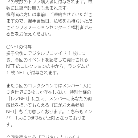
ドの枚数のトップ購入者に付与されます。枚
数には鍵開け購入も含まれます。
権利者の方には事前にご連絡させていただき
ますので、握手会当日、私物をお持ちいただ
きインフォメーションセンターで権利者であ
る旨をお伝えください。
〇NFTの付与
握手会後にデジタルブロマイド 1 枚につ
き、今回のイベントを記念して発行される 
NFT のコレクションの中から、ランダムで 
1 枚 NFT が付与されます。
また今回のコレクションではメンバー1人に
つき世界に3枚しか存在しない、特別仕様の
『レアNFT』に加え、メンバーにあなたの似
顔絵を描いてもらえる『にがおえ会参加
NFT』もご用意しております。こちらもメン
バー1人につき3枚が上限となっておりま
す。
今回発売される『デジタルブロマイド