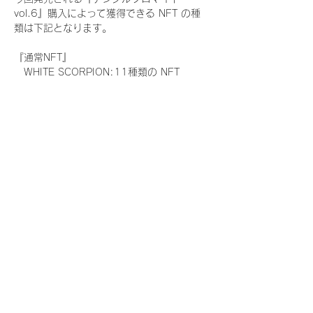
vol.6』購入によって獲得できる NFT の種
類は下記となります。
『通常NFT』
　WHITE SCORPION:11種類の NFT
『レアNFT』(メンバー1人につき3枚上限の
限定NFT)
　WHITE SCORPION:11種類の NFT(メン
バー本人による手書きのコメントとサイン
入)
『SR NFT』(メンバー1人につき1枚上限の
限定NFT)
　WHITE SCORPION:11種類の NFT(メン
バー本人による手書きのコメントとサイン
入)
『にがおえ会参加NFT』(メンバー1人につ
き3枚上限の限定NFT)
　WHITE SCORPION:11種類の NFT