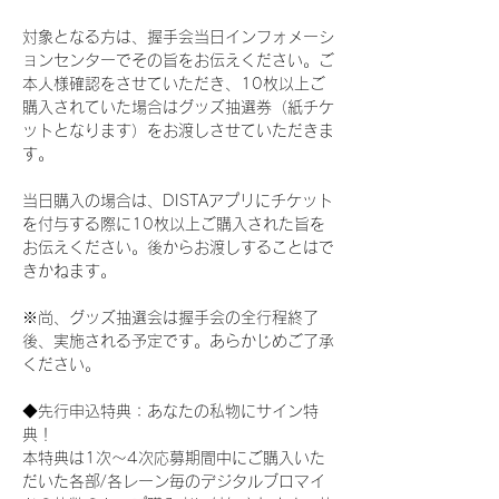
対象となる方は、握手会当日インフォメーシ
ョンセンターでその旨をお伝えください。ご
本人様確認をさせていただき、10枚以上ご
購入されていた場合はグッズ抽選券（紙チケ
ットとなります）をお渡しさせていただきま
す。
当日購入の場合は、DISTAアプリにチケット
を付与する際に10枚以上ご購入された旨を
お伝えください。後からお渡しすることはで
きかねます。
※尚、グッズ抽選会は握手会の全行程終了
後、実施される予定です。あらかじめご了承
ください。
◆先行申込特典：あなたの私物にサイン特
典！
本特典は1次〜4次応募期間中にご購入いた
だいた各部/各レーン毎のデジタルブロマイ