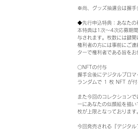
※尚、グッズ抽選会は握手
◆先行申込特典：あなたの
本特典は1次〜4次応募期
与されます。枚数には鍵開
権利者の方には事前にご連
ターで権利者である旨をお
〇NFTの付与
握手会後にデジタルブロマイ
ランダムで 1 枚 NFT 
また今回のコレクションで
ーにあなたの似顔絵を描い
枚が上限となっております
今回発売される『デジタルブ