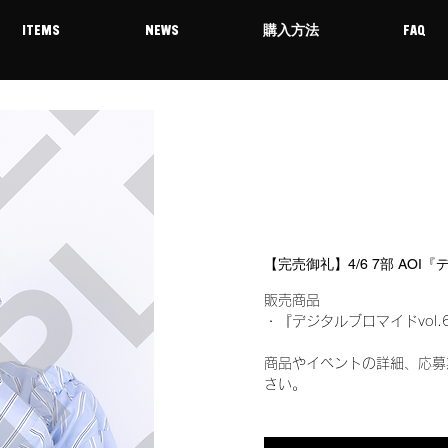
ITEMS
NEWS
購入方法
FAQ
【完売御礼】4/6 7部 AOI『
販売商品
・『デジタルブロマイドvol.
商品やイベントの詳細、応募
さい。