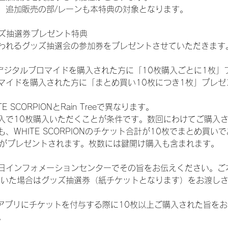
、追加販売の部/レーンも本特典の対象となります。
ッズ抽選券プレゼント特典
われるグッズ抽選会の参加券をプレゼントさせていただきます
SHOPでデジタルブロマイドを購入された方に「10枚購入ごとに1枚
マイドを購入された方に「まとめ買い10枚につき1枚」プレゼ
SCORPIONとRain Treeで異なります。
入で10枚購入いただくことが条件です。数回にわけてご購入
WHITE SCORPIONのチケット合計が10枚でまとめ買いであ
選券がプレゼントされます。枚数には鍵開け購入も含まれます。
日インフォメーションセンターでその旨をお伝えください。ご
ていた場合はグッズ抽選券（紙チケットとなります）をお渡し
TAアプリにチケットを付与する際に10枚以上ご購入された旨を
。