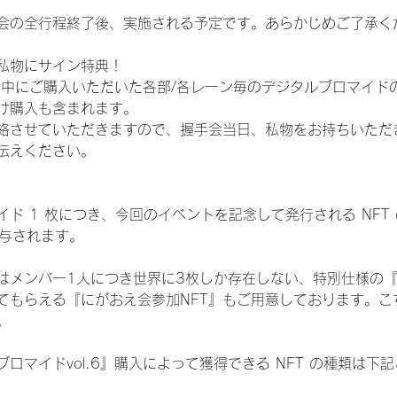
会の全行程終了後、実施される予定です。あらかじめご了承く
私物にサイン特典！
間中にご購入いただいた各部/各レーン毎のデジタルブロマイド
け購入も含まれます。
絡させていただきますので、握手会当日、私物をお持ちいただ
伝えください。
ド 1 枚につき、今回のイベントを記念して発行される NFT
が付与されます。
はメンバー1人につき世界に3枚しか存在しない、特別仕様の『
てもらえる『にがおえ会参加NFT』もご用意しております。こ
。
ロマイドvol.6』購入によって獲得できる NFT の種類は下