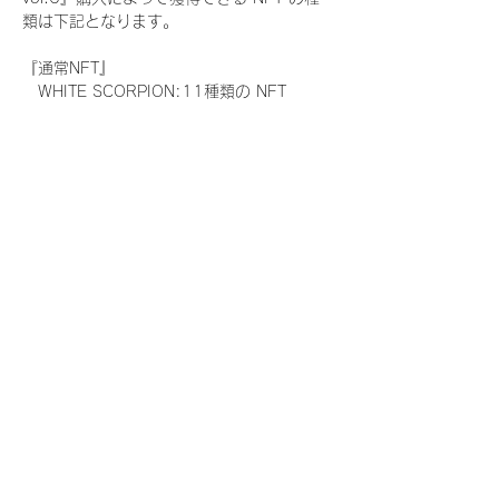
類は下記となります。
『通常NFT』
　WHITE SCORPION:11種類の NFT
『レアNFT』(メンバー1人につき3枚上限の
限定NFT)
　WHITE SCORPION:11種類の NFT(メン
バー本人による手書きのコメントとサイン
入)
『SR NFT』(メンバー1人につき1枚上限の
限定NFT)
　WHITE SCORPION:11種類の NFT(メン
バー本人による手書きのコメントとサイン
入)
『にがおえ会参加NFT』(メンバー1人につ
き3枚上限の限定NFT)
　WHITE SCORPION:11種類の NFT