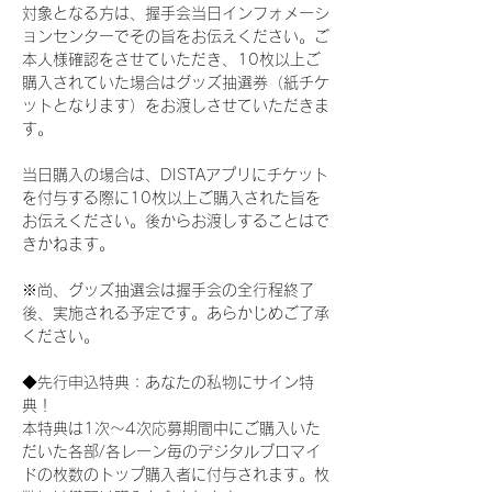
対象となる方は、握手会当日インフォメーシ
ョンセンターでその旨をお伝えください。ご
本人様確認をさせていただき、10枚以上ご
購入されていた場合はグッズ抽選券（紙チケ
ットとなります）をお渡しさせていただきま
す。
当日購入の場合は、DISTAアプリにチケット
を付与する際に10枚以上ご購入された旨を
お伝えください。後からお渡しすることはで
きかねます。
※尚、グッズ抽選会は握手会の全行程終了
後、実施される予定です。あらかじめご了承
ください。
◆先行申込特典：あなたの私物にサイン特
典！
本特典は1次〜4次応募期間中にご購入いた
だいた各部/各レーン毎のデジタルブロマイ
ドの枚数のトップ購入者に付与されます。枚