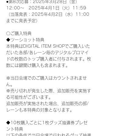
●第8次応募：2025年3月28日（金）
12:00～　2025年4月1日（火）11:59
（当落発表：2025年4月2日（水）11:00
までに発表予定）
〇ご購入特典
◆ツーショット特典
本特典はDIGITAL ITEM SHOPでご購入いた
だいた各部/各レーン毎のデジタルブロマイ
ドの枚数のトップ購入者に付与されます。枚
数には鍵開け購入も含まれます。
※当日会場でのご購入はカウントされませ
ん。
※売り切れが発生した際、追加販売を実施す
る可能性がございます。
追加販売が実施された場合、追加販売の部/
レーンも本特典の対象となります。
◆10枚購入ごとに1枚グッズ抽選券プレゼ
ント特典
以下の条件で当日会場で行われるグッズ抽選