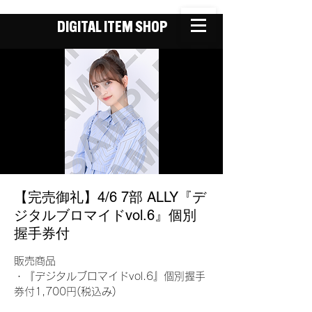
DIGITAL ITEM SHOP
【完売御礼】4/6 7部 ALLY『デ
ジタルブロマイドvol.6』個別
握手券付
販売商品
・『デジタルブロマイドvol.6』個別握手
券付1,700円(税込み)