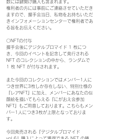
数には鍵開け購入も含まれます。
権利者の方には事前にご連絡させていただき
ますので、握手会当日、私物をお持ちいただ
きインフォメーションセンターで権利者であ
る旨をお伝えください。
〇NFTの付与
握手会後にデジタルブロマイド 1 枚につ
き、今回のイベントを記念して発行される 
NFT のコレクションの中から、ランダムで 
1 枚 NFT が付与されます。
また今回のコレクションではメンバー1人に
つき世界に3枚しか存在しない、特別仕様の
『レアNFT』に加え、メンバーにあなたの似
顔絵を描いてもらえる『にがおえ会参加
NFT』もご用意しております。こちらもメン
バー1人につき3枚が上限となっておりま
す。
今回発売される『デジタルブロマイド
vol.6』購入によって獲得できる NFT の種