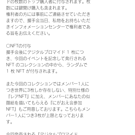
ドの枚数のトップ購入者に付与されます。枚
数には鍵開け購入も含まれます。
権利者の方には事前にご連絡させていただき
ますので、握手会当日、私物をお持ちいただ
きインフォメーションセンターで権利者であ
る旨をお伝えください。
〇NFTの付与
握手会後にデジタルブロマイド 1 枚につ
き、今回のイベントを記念して発行される 
NFT のコレクションの中から、ランダムで 
1 枚 NFT が付与されます。
また今回のコレクションではメンバー1人に
つき世界に3枚しか存在しない、特別仕様の
『レアNFT』に加え、メンバーにあなたの似
顔絵を描いてもらえる『にがおえ会参加
NFT』もご用意しております。こちらもメン
バー1人につき3枚が上限となっておりま
す。
今回発売される『デジタルブロマイド