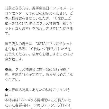
対象となる方は、握手会当日インフォメーシ
ョンセンターでその旨をお伝えください。ご
本人様確認をさせていただき、10枚以上ご
購入されていた場合はグッズ抽選券（紙チケ
ットとなります）をお渡しさせていただきま
す。
当日購入の場合は、DISTAアプリにチケット
を付与する際に10枚以上ご購入された旨を
お伝えください。後からお渡しすることはで
きかねます。
※尚、グッズ抽選会は握手会の全行程終了
後、実施される予定です。あらかじめご了承
ください。
◆先行申込特典：あなたの私物にサイン特
典！
本特典は1次〜4次応募期間中にご購入いた
だいた各部/各レーン毎のデジタルブロマイ