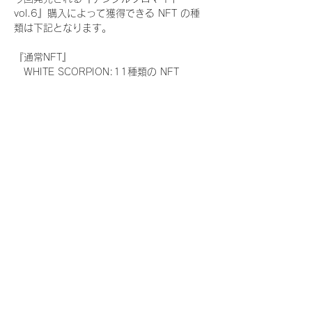
vol.6』購入によって獲得できる NFT の種
類は下記となります。
『通常NFT』
　WHITE SCORPION:11種類の NFT
『レアNFT』(メンバー1人につき3枚上限の
限定NFT)
　WHITE SCORPION:11種類の NFT(メン
バー本人による手書きのコメントとサイン
入)
『SR NFT』(メンバー1人につき1枚上限の
限定NFT)
　WHITE SCORPION:11種類の NFT(メン
バー本人による手書きのコメントとサイン
入)
『にがおえ会参加NFT』(メンバー1人につ
き3枚上限の限定NFT)
　WHITE SCORPION:11種類の NFT