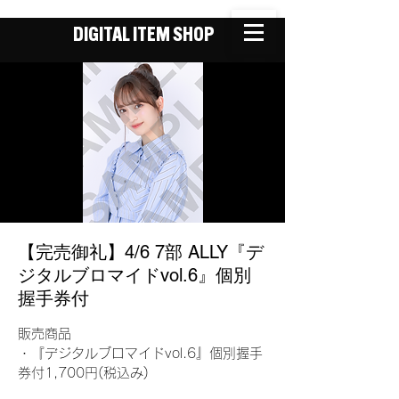
DIGITAL ITEM SHOP
【完売御礼】4/6 7部 ALLY『デ
ジタルブロマイドvol.6』個別
握手券付
販売商品
・『デジタルブロマイドvol.6』個別握手
券付1,700円(税込み)