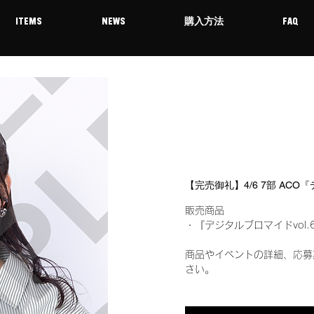
ITEMS
NEWS
購入方法
FAQ
【完売御礼】4/6 7部 ACO
販売商品
・『デジタルブロマイドvol.
商品やイベントの詳細、応募
さい。