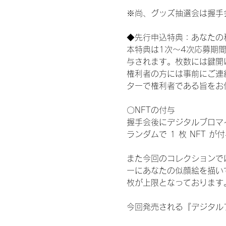
※尚、グッズ抽選会は握手
◆先行申込特典：あなたの
本特典は1次〜4次応募期
与されます。枚数には鍵開
権利者の方には事前にご連
ターで権利者である旨をお
〇NFTの付与
握手会後にデジタルブロマイ
ランダムで 1 枚 NFT 
また今回のコレクションで
ーにあなたの似顔絵を描い
枚が上限となっております
今回発売される『デジタルブ