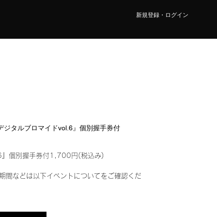
新規登録・ログイン
『デジタルブロマイドvol.6』個別握手券付
6』個別握手券付1,700円(税込み)
期間などは以下イベントについてをご確認くだ