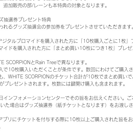
、追加販売の部/レーンも本特典の対象となります。
ッズ抽選券プレゼント特典
われるグッズ抽選会の参加券をプレゼントさせていただきます
SHOPでデジタルブロマイドを購入された方に「10枚購入ごとに1枚
マイドを購入された方に「まとめ買い10枚につき1枚」プレゼ
SCORPIONとRain Treeで異なります。
入で10枚購入いただくことが条件です。数回にわけてご購入
WHITE SCORPIONのチケット合計が10枚でまとめ買いであ
選券がプレゼントされます。枚数には鍵開け購入も含まれます。
日インフォメーションセンターでその旨をお伝えください。ご
ていた場合はグッズ抽選券（紙チケットとなります）をお渡し
TAアプリにチケットを付与する際に10枚以上ご購入された旨を
。