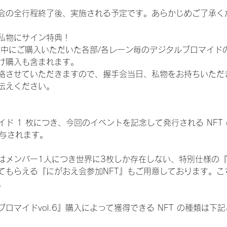
会の全行程終了後、実施される予定です。あらかじめご了承く
私物にサイン特典！
間中にご購入いただいた各部/各レーン毎のデジタルブロマイド
け購入も含まれます。
絡させていただきますので、握手会当日、私物をお持ちいただ
伝えください。
ド 1 枚につき、今回のイベントを記念して発行される NFT
が付与されます。
はメンバー1人につき世界に3枚しか存在しない、特別仕様の『
てもらえる『にがおえ会参加NFT』もご用意しております。こ
。
ロマイドvol.6』購入によって獲得できる NFT の種類は下