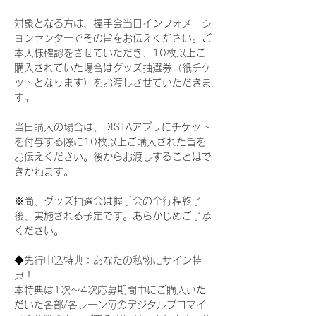
対象となる方は、握手会当日インフォメーシ
ョンセンターでその旨をお伝えください。ご
本人様確認をさせていただき、10枚以上ご
購入されていた場合はグッズ抽選券（紙チケ
ットとなります）をお渡しさせていただきま
す。
当日購入の場合は、DISTAアプリにチケット
を付与する際に10枚以上ご購入された旨を
お伝えください。後からお渡しすることはで
きかねます。
※尚、グッズ抽選会は握手会の全行程終了
後、実施される予定です。あらかじめご了承
ください。
◆先行申込特典：あなたの私物にサイン特
典！
本特典は1次〜4次応募期間中にご購入いた
だいた各部/各レーン毎のデジタルブロマイ