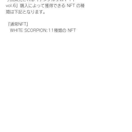
vol.6』購入によって獲得できる NFT の種
類は下記となります。
『通常NFT』
　WHITE SCORPION:11種類の NFT
『レアNFT』(メンバー1人につき3枚上限の
限定NFT)
　WHITE SCORPION:11種類の NFT(メン
バー本人による手書きのコメントとサイン
入)
『SR NFT』(メンバー1人につき1枚上限の
限定NFT)
　WHITE SCORPION:11種類の NFT(メン
バー本人による手書きのコメントとサイン
入)
『にがおえ会参加NFT』(メンバー1人につ
き3枚上限の限定NFT)
　WHITE SCORPION:11種類の NFT