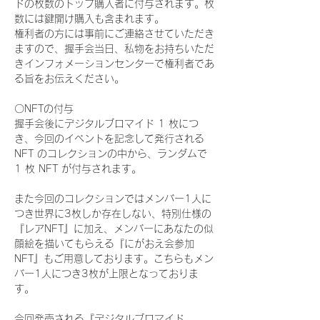
ドの枚数のトップ購入者に付与されます。枚
数には鍵開け購入も含まれます。
権利者の方には事前にご連絡させていただき
ますので、握手会当日、私物をお持ちいただ
きインフォメーションセンターで権利者であ
る旨をお伝えください。
〇NFTの付与
握手会後にデジタルブロマイド 1 枚につ
き、今回のイベントを記念して発行される 
NFT のコレクションの中から、ランダムで 
1 枚 NFT が付与されます。
また今回のコレクションではメンバー1人に
つき世界に3枚しか存在しない、特別仕様の
『レアNFT』に加え、メンバーにあなたの似
顔絵を描いてもらえる『にがおえ会参加
NFT』もご用意しております。こちらもメン
バー1人につき3枚が上限となっておりま
す。
今回発売される『デジタルブロマイド