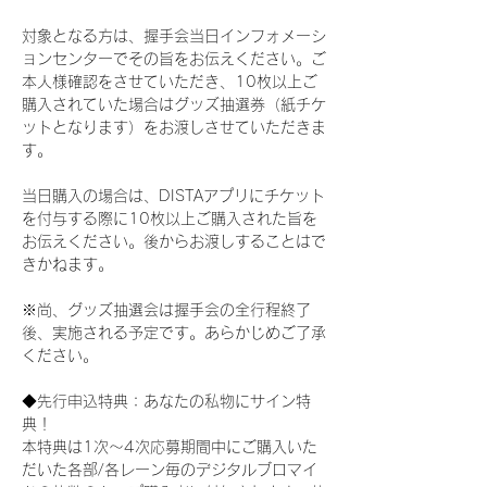
対象となる方は、握手会当日インフォメーシ
ョンセンターでその旨をお伝えください。ご
本人様確認をさせていただき、10枚以上ご
購入されていた場合はグッズ抽選券（紙チケ
ットとなります）をお渡しさせていただきま
す。
当日購入の場合は、DISTAアプリにチケット
を付与する際に10枚以上ご購入された旨を
お伝えください。後からお渡しすることはで
きかねます。
※尚、グッズ抽選会は握手会の全行程終了
後、実施される予定です。あらかじめご了承
ください。
◆先行申込特典：あなたの私物にサイン特
典！
本特典は1次〜4次応募期間中にご購入いた
だいた各部/各レーン毎のデジタルブロマイ