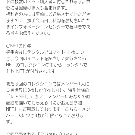
ドの枚数のトップ購入者に付与されます。枚
数には鍵開け購入も含まれます。
権利者の方には事前にご連絡させていただき
ますので、握手会当日、私物をお持ちいただ
きインフォメーションセンターで権利者であ
る旨をお伝えください。
〇NFTの付与
握手会後にデジタルブロマイド 1 枚につ
き、今回のイベントを記念して発行される 
NFT のコレクションの中から、ランダムで 
1 枚 NFT が付与されます。
また今回のコレクションではメンバー1人に
つき世界に3枚しか存在しない、特別仕様の
『レアNFT』に加え、メンバーにあなたの似
顔絵を描いてもらえる『にがおえ会参加
NFT』もご用意しております。こちらもメン
バー1人につき3枚が上限となっておりま
す。
今回発売される『デジタルブロマイド