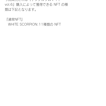
vol.6』購入によって獲得できる NFT の種
類は下記となります。
『通常NFT』
　WHITE SCORPION:11種類の NFT
『レアNFT』(メンバー1人につき3枚上限の
限定NFT)
　WHITE SCORPION:11種類の NFT(メン
バー本人による手書きのコメントとサイン
入)
『SR NFT』(メンバー1人につき1枚上限の
限定NFT)
　WHITE SCORPION:11種類の NFT(メン
バー本人による手書きのコメントとサイン
入)
『にがおえ会参加NFT』(メンバー1人につ
き3枚上限の限定NFT)
　WHITE SCORPION:11種類の NFT