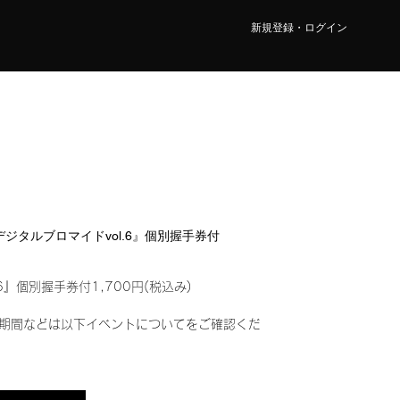
新規登録・ログイン
『デジタルブロマイドvol.6』個別握手券付
6』個別握手券付1,700円(税込み)
期間などは以下イベントについてをご確認くだ