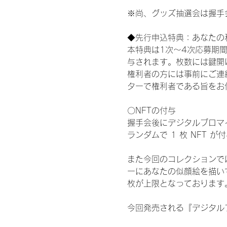
※尚、グッズ抽選会は握手
◆先行申込特典：あなたの
本特典は1次〜4次応募期
与されます。枚数には鍵開
権利者の方には事前にご連
ターで権利者である旨をお
〇NFTの付与
握手会後にデジタルブロマイ
ランダムで 1 枚 NFT 
また今回のコレクションで
ーにあなたの似顔絵を描い
枚が上限となっております
今回発売される『デジタルブ