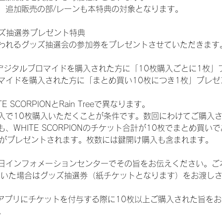
、追加販売の部/レーンも本特典の対象となります。
ッズ抽選券プレゼント特典
われるグッズ抽選会の参加券をプレゼントさせていただきます
SHOPでデジタルブロマイドを購入された方に「10枚購入ごとに1枚
マイドを購入された方に「まとめ買い10枚につき1枚」プレゼ
SCORPIONとRain Treeで異なります。
入で10枚購入いただくことが条件です。数回にわけてご購入
WHITE SCORPIONのチケット合計が10枚でまとめ買いであ
選券がプレゼントされます。枚数には鍵開け購入も含まれます。
日インフォメーションセンターでその旨をお伝えください。ご
ていた場合はグッズ抽選券（紙チケットとなります）をお渡し
TAアプリにチケットを付与する際に10枚以上ご購入された旨を
。