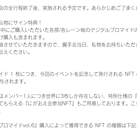
会の全行程終了後、実施される予定です。あらかじめご了承く
私物にサイン特典！
間中にご購入いただいた各部/各レーン毎のデジタルブロマイド
け購入も含まれます。
絡させていただきますので、握手会当日、私物をお持ちいただ
伝えください。
ド 1 枚につき、今回のイベントを記念して発行される NFT
が付与されます。
はメンバー1人につき世界に3枚しか存在しない、特別仕様の『
てもらえる『にがおえ会参加NFT』もご用意しております。こ
。
ロマイドvol.6』購入によって獲得できる NFT の種類は下