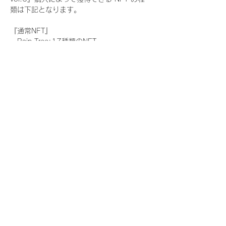
類は下記となります。
『通常NFT』
　Rain Tree:17種類のNFT
『レアNFT』(メンバー1人につき3枚上限の
限定NFT)
　Rain Tree:17種類のNFT(メンバー本人に
よる手書きのコメントとサイン入)
『SR NFT』(メンバー1人につき1枚上限の
限定NFT)
　Rain Tree:17種類のNFT(メンバー本人に
よる手書きのコメントとサイン入)
『にがおえ会参加NFT』(メンバー1人につ
き3枚上限の限定NFT)
　Rain Tree:17種類のNFT
※にがおえ会とは？
メンバーにあなたの似顔絵を描いてもらえる