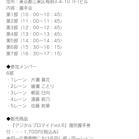
住所：東京都江東区有明3-4-10 TFTビル
内容：握手会
第1部（10：00～10：45） 
第2部（11：00～11：45）
第3部（12：00～12：45）
第4部（13：00～13：45）
第5部（14：00～14：45）
第6部（15：30～16：15）
第7部（16：30～17：15）
◆参加メンバー
6部 
・1レーン　片瀬 真花
・2レーン　綾瀬 ことり
・3レーン　朝宮 日向
・4レーン　遠藤 莉乃
・5レーン　佐藤 莉華
◆販売商品
・『デジタルブロマイドvol.6』個別握手券
付・・・1,700円(税込み)
※同一応募期間における同じ部・同一レーン