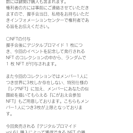
数には鍵開け購入も含まれます。
権利者の方には事前にご連絡させていただき
ますので、握手会当日、私物をお持ちいただ
きインフォメーションセンターで権利者であ
る旨をお伝えください。
〇NFTの付与
握手会後にデジタルブロマイド 1 枚につ
き、今回のイベントを記念して発行される 
NFT のコレクションの中から、ランダムで 
1 枚 NFT が付与されます。
また今回のコレクションではメンバー1人に
つき世界に3枚しか存在しない、特別仕様の
『レアNFT』に加え、メンバーにあなたの似
顔絵を描いてもらえる『にがおえ会参加
NFT』もご用意しております。こちらもメン
バー1人につき3枚が上限となっておりま
す。
今回発売される『デジタルブロマイド
vol.6』購入によって獲得できる NFT の種