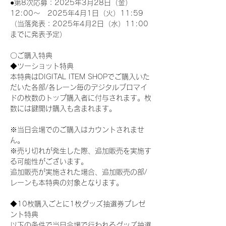
●第8次応募：2025年3月28日（金）
12:00～　2025年4月1日（火）11:59
（当落発表：2025年4月2日（水）11:00
までに発表予定）
〇ご購入特典
◆ツーショット特典
本特典はDIGITAL ITEM SHOPでご購入いた
だいた各部/各レーン毎のデジタルブロマイ
ドの枚数のトップ購入者に付与されます。枚
数には鍵開け購入も含まれます。
※当日会場でのご購入はカウントされませ
ん。
※売り切れが発生した際、追加販売を実施す
る可能性がございます。
追加販売が実施された場合、追加販売の部/
レーンも本特典の対象となります。
◆10枚購入ごとに1枚グッズ抽選券プレゼ
ント特典
以下の条件で当日会場で行われるグッズ抽選