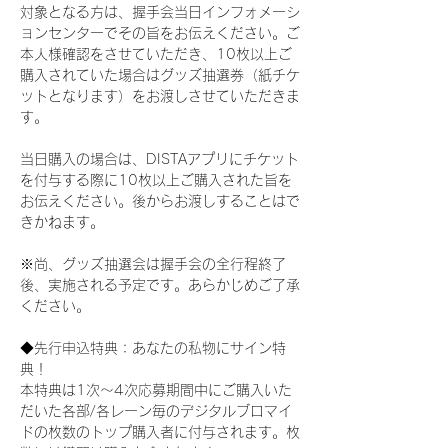
対象となる方は、握手会当日インフォメーシ
ョンセンターでその旨をお伝えください。ご
本人様確認をさせていただき、10枚以上ご
購入されていた場合はグッズ抽選券（紙チケ
ットとなります）をお渡しさせていただきま
す。
当日購入の場合は、DISTAアプリにチケット
を付与する際に10枚以上ご購入された旨を
お伝えください。後からお渡しすることはで
きかねます。
※尚、グッズ抽選会は握手会の全行程終了
後、実施される予定です。あらかじめご了承
ください。
◆先行申込特典：あなたの私物にサイン特
典！
本特典は1次〜4次応募期間中にご購入いた
だいた各部/各レーン毎のデジタルブロマイ
ドの枚数のトップ購入者に付与されます。枚