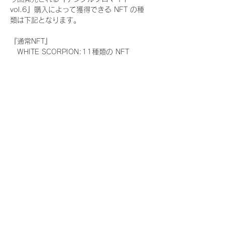
vol.6』購入によって獲得できる NFT の種
類は下記となります。
『通常NFT』
　WHITE SCORPION:11種類の NFT
『レアNFT』(メンバー1人につき3枚上限の
限定NFT)
　WHITE SCORPION:11種類の NFT(メン
バー本人による手書きのコメントとサイン
入)
『SR NFT』(メンバー1人につき1枚上限の
限定NFT)
　WHITE SCORPION:11種類の NFT(メン
バー本人による手書きのコメントとサイン
入)
『にがおえ会参加NFT』(メンバー1人につ
き3枚上限の限定NFT)
　WHITE SCORPION:11種類の NFT