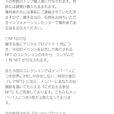
ドの枚数のトップ購入者に付与されます。枚
数には鍵開け購入も含まれます。
権利者の方には事前にご連絡させていただき
ますので、握手会当日、私物をお持ちいただ
きインフォメーションセンターで権利者であ
る旨をお伝えください。
〇NFTの付与
握手会後にデジタルブロマイド 1 枚につ
き、今回のイベントを記念して発行される 
NFT のコレクションの中から、ランダムで 
1 枚 NFT が付与されます。
また今回のコレクションではメンバー1人に
つき世界に3枚しか存在しない、特別仕様の
『レアNFT』に加え、メンバーにあなたの似
顔絵を描いてもらえる『にがおえ会参加
NFT』もご用意しております。こちらもメン
バー1人につき3枚が上限となっておりま
す。
今回発売される『デジタルブロマイド