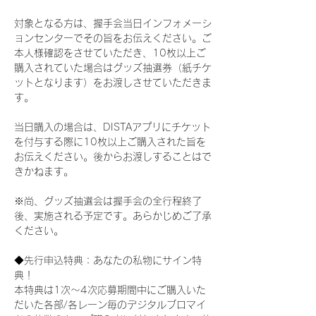
対象となる方は、握手会当日インフォメーシ
ョンセンターでその旨をお伝えください。ご
本人様確認をさせていただき、10枚以上ご
購入されていた場合はグッズ抽選券（紙チケ
ットとなります）をお渡しさせていただきま
す。
当日購入の場合は、DISTAアプリにチケット
を付与する際に10枚以上ご購入された旨を
お伝えください。後からお渡しすることはで
きかねます。
※尚、グッズ抽選会は握手会の全行程終了
後、実施される予定です。あらかじめご了承
ください。
◆先行申込特典：あなたの私物にサイン特
典！
本特典は1次〜4次応募期間中にご購入いた
だいた各部/各レーン毎のデジタルブロマイ