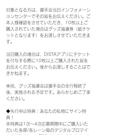
対象となる方は、握手会当日インフォメーシ
ョンセンターでその旨をお伝えください。ご
本人様確認をさせていただき、10枚以上ご
購入されていた場合はグッズ抽選券（紙チケ
ットとなります）をお渡しさせていただきま
す。
当日購入の場合は、DISTAアプリにチケット
を付与する際に10枚以上ご購入された旨を
お伝えください。後からお渡しすることはで
きかねます。
※尚、グッズ抽選会は握手会の全行程終了
後、実施される予定です。あらかじめご了承
ください。
◆先行申込特典：あなたの私物にサイン特
典！
本特典は1次〜4次応募期間中にご購入いた
だいた各部/各レーン毎のデジタルブロマイ