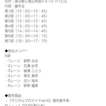
住所：東京都江東区有明3-4-10 TFTビル
内容：握手会
第1部（10：00～10：45） 
第2部（11：00～11：45）
第3部（12：00～12：45）
第4部（13：00～13：45）
第5部（14：00～14：45）
第6部（15：30～16：15）
第7部（16：30～17：15）
◆参加メンバー
5部 
・1レーン　鈴野 みお
・2レーン　百瀬 紗菜
・3レーン　綾瀬 ことり
・4レーン　橋本 真希
・5レーン　吉川 海未
・6レーン　新野 楓果
◆販売商品
・『デジタルブロマイドvol.6』個別握手券
付・・・1,700円(税込み)