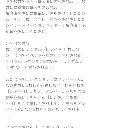
ドの枚数のトップ購入者に付与されます。枚
数には鍵開け購入も含まれます。
権利者の方には事前にご連絡させていただき
ますので、握手会当日、私物をお持ちいただ
きインフォメーションセンターで権利者であ
る旨をお伝えください。
〇NFTの付与
握手会後にデジタルブロマイド 1 枚につ
き、今回のイベントを記念して発行される 
NFT のコレクションの中から、ランダムで 
1 枚 NFT が付与されます。
また今回のコレクションではメンバー1人に
つき世界に3枚しか存在しない、特別仕様の
『レアNFT』に加え、メンバーにあなたの似
顔絵を描いてもらえる『にがおえ会参加
NFT』もご用意しております。こちらもメン
バー1人につき3枚が上限となっておりま
す。
今回発売される『デジタルブロマイド