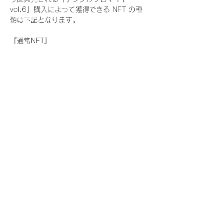
vol.6』購入によって獲得できる NFT の種
類は下記となります。
『通常NFT』
　Rain Tree:17種類のNFT
『レアNFT』(メンバー1人につき3枚上限の
限定NFT)
　Rain Tree:17種類のNFT(メンバー本人に
よる手書きのコメントとサイン入)
『SR NFT』(メンバー1人につき1枚上限の
限定NFT)
　Rain Tree:17種類のNFT(メンバー本人に
よる手書きのコメントとサイン入)
『にがおえ会参加NFT』(メンバー1人につ
き3枚上限の限定NFT)
　Rain Tree:17種類のNFT
※にがおえ会とは？