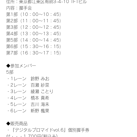
住所：東京都江東区有明3-4-10 TFTビル
内容：握手会
第1部（10：00～10：45） 
第2部（11：00～11：45）
第3部（12：00～12：45）
第4部（13：00～13：45）
第5部（14：00～14：45）
第6部（15：30～16：15）
第7部（16：30～17：15）
◆参加メンバー
5部 
・1レーン　鈴野 みお
・2レーン　百瀬 紗菜
・3レーン　綾瀬 ことり
・4レーン　橋本 真希
・5レーン　吉川 海未
・6レーン　新野 楓果
◆販売商品
・『デジタルブロマイドvol.6』個別握手券
付・・・1,700円(税込み)