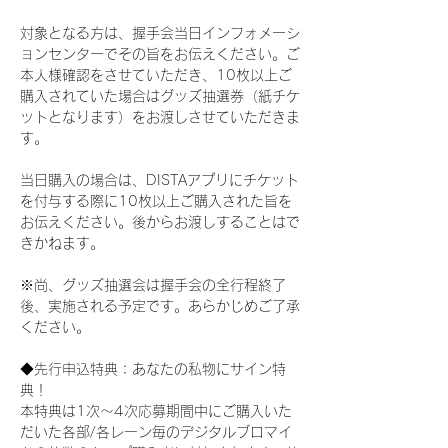
対象となる方は、握手会当日インフォメーシ
ョンセンターでその旨をお伝えください。ご
本人様確認をさせていただき、10枚以上ご
購入されていた場合はグッズ抽選券（紙チケ
ットとなります）をお渡しさせていただきま
す。
当日購入の場合は、DISTAアプリにチケット
を付与する際に10枚以上ご購入された旨を
お伝えください。後からお渡しすることはで
きかねます。
※尚、グッズ抽選会は握手会の全行程終了
後、実施される予定です。あらかじめご了承
ください。
◆先行申込特典：あなたの私物にサイン特
典！
本特典は1次〜4次応募期間中にご購入いた
だいた各部/各レーン毎のデジタルブロマイ