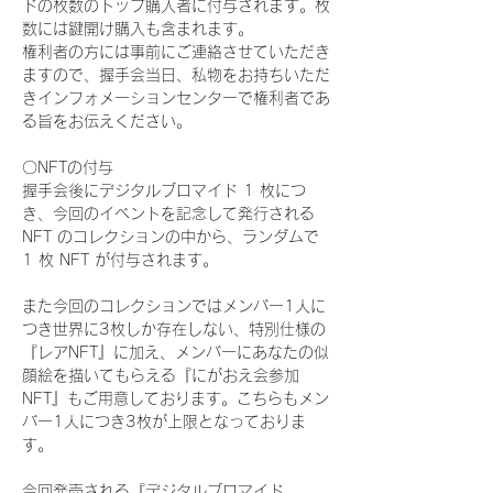
ドの枚数のトップ購入者に付与されます。枚
数には鍵開け購入も含まれます。
権利者の方には事前にご連絡させていただき
ますので、握手会当日、私物をお持ちいただ
きインフォメーションセンターで権利者であ
る旨をお伝えください。
〇NFTの付与
握手会後にデジタルブロマイド 1 枚につ
き、今回のイベントを記念して発行される 
NFT のコレクションの中から、ランダムで 
1 枚 NFT が付与されます。
また今回のコレクションではメンバー1人に
つき世界に3枚しか存在しない、特別仕様の
『レアNFT』に加え、メンバーにあなたの似
顔絵を描いてもらえる『にがおえ会参加
NFT』もご用意しております。こちらもメン
バー1人につき3枚が上限となっておりま
す。
今回発売される『デジタルブロマイド