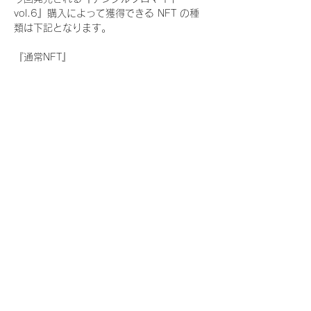
vol.6』購入によって獲得できる NFT の種
類は下記となります。
『通常NFT』
　Rain Tree:17種類のNFT
『レアNFT』(メンバー1人につき3枚上限の
限定NFT)
　Rain Tree:17種類のNFT(メンバー本人に
よる手書きのコメントとサイン入)
『SR NFT』(メンバー1人につき1枚上限の
限定NFT)
　Rain Tree:17種類のNFT(メンバー本人に
よる手書きのコメントとサイン入)
『にがおえ会参加NFT』(メンバー1人につ
き3枚上限の限定NFT)
　Rain Tree:17種類のNFT
※にがおえ会とは？