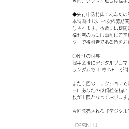
※尚、グッズ抽選会は握手
◆先行申込特典：あなたの
本特典は1次〜4次応募期
与されます。枚数には鍵開
権利者の方には事前にご連
ターで権利者である旨をお
〇NFTの付与
握手会後にデジタルブロマイ
ランダムで 1 枚 NFT 
また今回のコレクションで
ーにあなたの似顔絵を描い
枚が上限となっております
今回発売される『デジタルブ
『通常NFT』