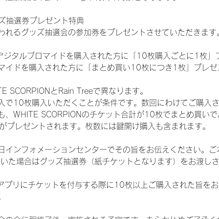
ッズ抽選券プレゼント特典
われるグッズ抽選会の参加券をプレゼントさせていただきます
SHOPでデジタルブロマイドを購入された方に「10枚購入ごとに1枚
マイドを購入された方に「まとめ買い10枚につき1枚」プレゼ
SCORPIONとRain Treeで異なります。
入で10枚購入いただくことが条件です。数回にわけてご購入
WHITE SCORPIONのチケット合計が10枚でまとめ買いであ
選券がプレゼントされます。枚数には鍵開け購入も含まれます。
日インフォメーションセンターでその旨をお伝えください。ご
ていた場合はグッズ抽選券（紙チケットとなります）をお渡し
TAアプリにチケットを付与する際に10枚以上ご購入された旨を
。