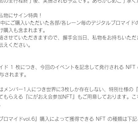
会の全行程終了後、実施される予定です。あらかじめご了承く
私物にサイン特典！
間中にご購入いただいた各部/各レーン毎のデジタルブロマイド
け購入も含まれます。
絡させていただきますので、握手会当日、私物をお持ちいただ
伝えください。
ド 1 枚につき、今回のイベントを記念して発行される NFT
が付与されます。
はメンバー1人につき世界に3枚しか存在しない、特別仕様の『
てもらえる『にがおえ会参加NFT』もご用意しております。こ
。
ロマイドvol.6』購入によって獲得できる NFT の種類は下