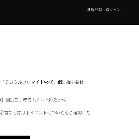
新規登録・ログイン
CO『デジタルブロマイドvol.6』個別握手券付
6』個別握手券付1,700円(税込み)
期間などは以下イベントについてをご確認くだ