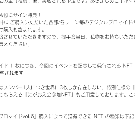
会の全行程終了後、実施される予定です。あらかじめご了承く
私物にサイン特典！
間中にご購入いただいた各部/各レーン毎のデジタルブロマイド
け購入も含まれます。
絡させていただきますので、握手会当日、私物をお持ちいただ
伝えください。
ド 1 枚につき、今回のイベントを記念して発行される NFT
が付与されます。
はメンバー1人につき世界に3枚しか存在しない、特別仕様の『
てもらえる『にがおえ会参加NFT』もご用意しております。こ
。
ロマイドvol.6』購入によって獲得できる NFT の種類は下