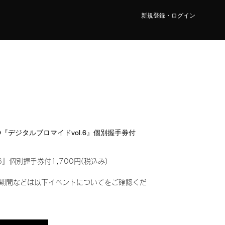
新規登録・ログイン
CO『デジタルブロマイドvol.6』個別握手券付
6』個別握手券付1,700円(税込み)
期間などは以下イベントについてをご確認くだ