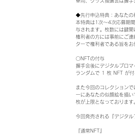
※尚、グッズ抽選会は握手
◆先行申込特典：あなたの
本特典は1次〜4次応募期
与されます。枚数には鍵開
権利者の方には事前にご連
ターで権利者である旨をお
〇NFTの付与
握手会後にデジタルブロマイ
ランダムで 1 枚 NFT 
また今回のコレクションで
ーにあなたの似顔絵を描い
枚が上限となっております
今回発売される『デジタルブ
『通常NFT』