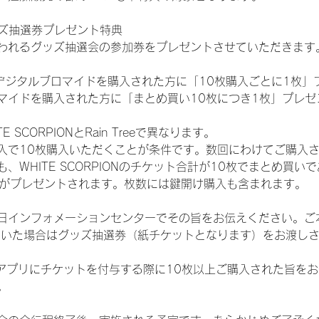
ッズ抽選券プレゼント特典
われるグッズ抽選会の参加券をプレゼントさせていただきます
SHOPでデジタルブロマイドを購入された方に「10枚購入ごとに1枚
マイドを購入された方に「まとめ買い10枚につき1枚」プレゼ
SCORPIONとRain Treeで異なります。
入で10枚購入いただくことが条件です。数回にわけてご購入
WHITE SCORPIONのチケット合計が10枚でまとめ買いであ
選券がプレゼントされます。枚数には鍵開け購入も含まれます。
日インフォメーションセンターでその旨をお伝えください。ご
ていた場合はグッズ抽選券（紙チケットとなります）をお渡し
TAアプリにチケットを付与する際に10枚以上ご購入された旨を
。