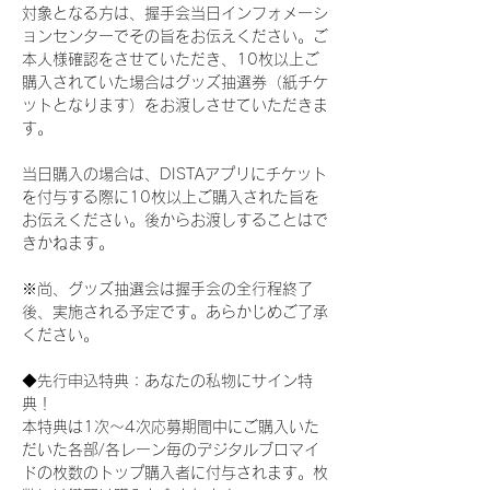
対象となる方は、握手会当日インフォメーシ
ョンセンターでその旨をお伝えください。ご
本人様確認をさせていただき、10枚以上ご
購入されていた場合はグッズ抽選券（紙チケ
ットとなります）をお渡しさせていただきま
す。
当日購入の場合は、DISTAアプリにチケット
を付与する際に10枚以上ご購入された旨を
お伝えください。後からお渡しすることはで
きかねます。
※尚、グッズ抽選会は握手会の全行程終了
後、実施される予定です。あらかじめご了承
ください。
◆先行申込特典：あなたの私物にサイン特
典！
本特典は1次〜4次応募期間中にご購入いた
だいた各部/各レーン毎のデジタルブロマイ
ドの枚数のトップ購入者に付与されます。枚