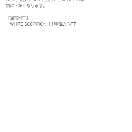
類は下記となります。
『通常NFT』
　WHITE SCORPION:11種類の NFT
『レアNFT』(メンバー1人につき3枚上限の
限定NFT)
　WHITE SCORPION:11種類の NFT(メン
バー本人による手書きのコメントとサイン
入)
『SR NFT』(メンバー1人につき1枚上限の
限定NFT)
　WHITE SCORPION:11種類の NFT(メン
バー本人による手書きのコメントとサイン
入)
『にがおえ会参加NFT』(メンバー1人につ
き3枚上限の限定NFT)
　WHITE SCORPION:11種類の NFT