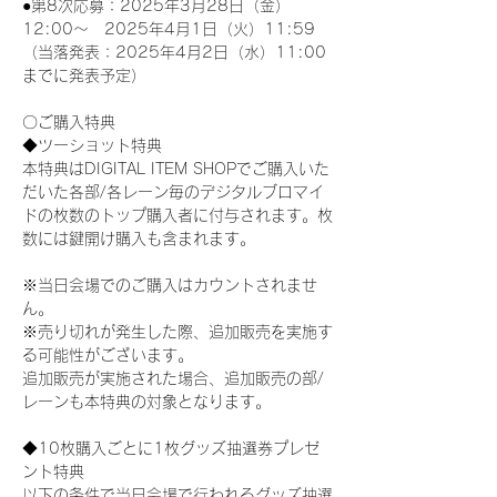
●第8次応募：2025年3月28日（金）
12:00～　2025年4月1日（火）11:59
（当落発表：2025年4月2日（水）11:00
までに発表予定）
〇ご購入特典
◆ツーショット特典
本特典はDIGITAL ITEM SHOPでご購入いた
だいた各部/各レーン毎のデジタルブロマイ
ドの枚数のトップ購入者に付与されます。枚
数には鍵開け購入も含まれます。
※当日会場でのご購入はカウントされませ
ん。
※売り切れが発生した際、追加販売を実施す
る可能性がございます。
追加販売が実施された場合、追加販売の部/
レーンも本特典の対象となります。
◆10枚購入ごとに1枚グッズ抽選券プレゼ
ント特典
以下の条件で当日会場で行われるグッズ抽選