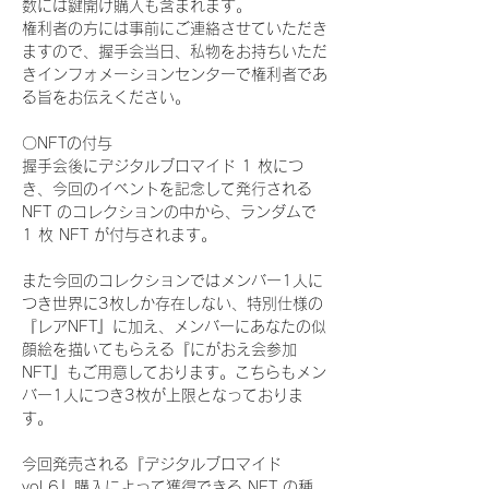
数には鍵開け購入も含まれます。
権利者の方には事前にご連絡させていただき
ますので、握手会当日、私物をお持ちいただ
きインフォメーションセンターで権利者であ
る旨をお伝えください。
〇NFTの付与
握手会後にデジタルブロマイド 1 枚につ
き、今回のイベントを記念して発行される 
NFT のコレクションの中から、ランダムで 
1 枚 NFT が付与されます。
また今回のコレクションではメンバー1人に
つき世界に3枚しか存在しない、特別仕様の
『レアNFT』に加え、メンバーにあなたの似
顔絵を描いてもらえる『にがおえ会参加
NFT』もご用意しております。こちらもメン
バー1人につき3枚が上限となっておりま
す。
今回発売される『デジタルブロマイド
vol.6』購入によって獲得できる NFT の種