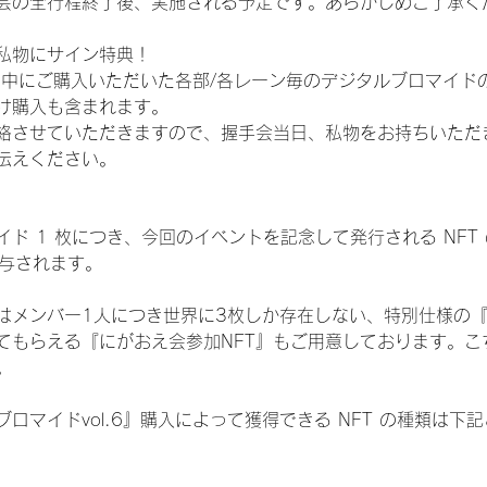
会の全行程終了後、実施される予定です。あらかじめご了承く
私物にサイン特典！
間中にご購入いただいた各部/各レーン毎のデジタルブロマイド
け購入も含まれます。
絡させていただきますので、握手会当日、私物をお持ちいただ
伝えください。
ド 1 枚につき、今回のイベントを記念して発行される NFT
が付与されます。
はメンバー1人につき世界に3枚しか存在しない、特別仕様の『
てもらえる『にがおえ会参加NFT』もご用意しております。こ
。
ロマイドvol.6』購入によって獲得できる NFT の種類は下