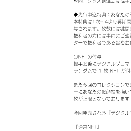
※尚、グッズ抽選会は握手
◆先行申込特典：あなたの
本特典は1次〜4次応募期
与されます。枚数には鍵開
権利者の方には事前にご連
ターで権利者である旨をお
〇NFTの付与
握手会後にデジタルブロマイ
ランダムで 1 枚 NFT 
また今回のコレクションで
ーにあなたの似顔絵を描い
枚が上限となっております
今回発売される『デジタルブ
『通常NFT』