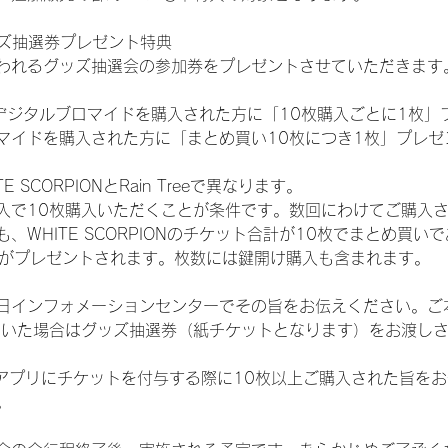
ッズ抽選券プレゼント特典
われるグッズ抽選会の参加券をプレゼントさせていただきます
SHOPでデジタルブロマイドを購入された方に「10枚購入ごとに1枚
マイドを購入された方に「まとめ買い10枚につき1枚」プレゼ
SCORPIONとRain Treeで異なります。
入で10枚購入いただくことが条件です。数回にわけてご購入
WHITE SCORPIONのチケット合計が10枚でまとめ買いであ
選券がプレゼントされます。枚数には鍵開け購入も含まれます。
日インフォメーションセンターでその旨をお伝えください。ご
ていた場合はグッズ抽選券（紙チケットとなります）をお渡し
TAアプリにチケットを付与する際に10枚以上ご購入された旨を
。