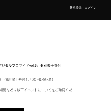
新規登録・ログイン
『デジタルブロマイドvol.6』個別握手券付
6』個別握手券付1,700円(税込み)
期間などは以下イベントについてをご確認くだ