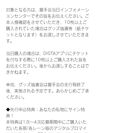
対象となる方は、握手会当日インフォメーシ
ョンセンターでその旨をお伝えください。ご
本人様確認をさせていただき、10枚以上ご
購入されていた場合はグッズ抽選券（紙チケ
ットとなります）をお渡しさせていただきま
す。
当日購入の場合は、DISTAアプリにチケット
を付与する際に10枚以上ご購入された旨を
お伝えください。後からお渡しすることはで
きかねます。
※尚、グッズ抽選会は握手会の全行程終了
後、実施される予定です。あらかじめご了承
ください。
◆先行申込特典：あなたの私物にサイン特
典！
本特典は1次〜4次応募期間中にご購入いた
だいた各部/各レーン毎のデジタルブロマイ