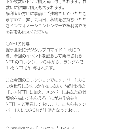
ドの枚数のトップ購入者に付与されます。枚
数には鍵開け購入も含まれます。
権利者の方には事前にご連絡させていただき
ますので、握手会当日、私物をお持ちいただ
きインフォメーションセンターで権利者であ
る旨をお伝えください。
〇NFTの付与
握手会後にデジタルブロマイド 1 枚につ
き、今回のイベントを記念して発行される 
NFT のコレクションの中から、ランダムで 
1 枚 NFT が付与されます。
また今回のコレクションではメンバー1人に
つき世界に3枚しか存在しない、特別仕様の
『レアNFT』に加え、メンバーにあなたの似
顔絵を描いてもらえる『にがおえ会参加
NFT』もご用意しております。こちらもメン
バー1人につき3枚が上限となっておりま
す。
今回発売される『デジタルブロマイド