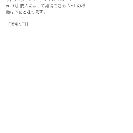
vol.6』購入によって獲得できる NFT の種
類は下記となります。
『通常NFT』
　Rain Tree:17種類のNFT
『レアNFT』(メンバー1人につき3枚上限の
限定NFT)
　Rain Tree:17種類のNFT(メンバー本人に
よる手書きのコメントとサイン入)
『SR NFT』(メンバー1人につき1枚上限の
限定NFT)
　Rain Tree:17種類のNFT(メンバー本人に
よる手書きのコメントとサイン入)
『にがおえ会参加NFT』(メンバー1人につ
き3枚上限の限定NFT)
　Rain Tree:17種類のNFT
※にがおえ会とは？