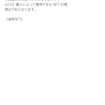
vol.6』購入によって獲得できる NFT の種
類は下記となります。
『通常NFT』
　Rain Tree:17種類のNFT
『レアNFT』(メンバー1人につき3枚上限の
限定NFT)
　Rain Tree:17種類のNFT(メンバー本人に
よる手書きのコメントとサイン入)
『SR NFT』(メンバー1人につき1枚上限の
限定NFT)
　Rain Tree:17種類のNFT(メンバー本人に
よる手書きのコメントとサイン入)
『にがおえ会参加NFT』(メンバー1人につ
き3枚上限の限定NFT)
　Rain Tree:17種類のNFT
※にがおえ会とは？