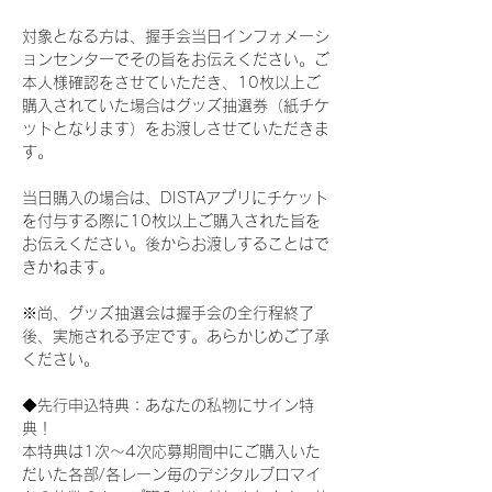
対象となる方は、握手会当日インフォメーシ
ョンセンターでその旨をお伝えください。ご
本人様確認をさせていただき、10枚以上ご
購入されていた場合はグッズ抽選券（紙チケ
ットとなります）をお渡しさせていただきま
す。
当日購入の場合は、DISTAアプリにチケット
を付与する際に10枚以上ご購入された旨を
お伝えください。後からお渡しすることはで
きかねます。
※尚、グッズ抽選会は握手会の全行程終了
後、実施される予定です。あらかじめご了承
ください。
◆先行申込特典：あなたの私物にサイン特
典！
本特典は1次〜4次応募期間中にご購入いた
だいた各部/各レーン毎のデジタルブロマイ