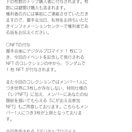
ドの枚数のトップ購入者に付与されます。枚
数には鍵開け購入も含まれます。
権利者の方には事前にご連絡させていただき
ますので、握手会当日、私物をお持ちいただ
きインフォメーションセンターで権利者であ
る旨をお伝えください。
〇NFTの付与
握手会後にデジタルブロマイド 1 枚につ
き、今回のイベントを記念して発行される 
NFT のコレクションの中から、ランダムで 
1 枚 NFT が付与されます。
また今回のコレクションではメンバー1人に
つき世界に3枚しか存在しない、特別仕様の
『レアNFT』に加え、メンバーにあなたの似
顔絵を描いてもらえる『にがおえ会参加
NFT』もご用意しております。こちらもメン
バー1人につき3枚が上限となっておりま
す。
今回発売される『デジタルブロマイド