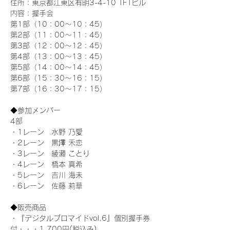
住所：東京都江東区有明3-4-10 TFTビル
内容：握手会
第1部（10：00～10：45） 
第2部（11：00～11：45）
第3部（12：00～12：45）
第4部（13：00～13：45）
第5部（14：00～14：45）
第6部（15：30～16：15）
第7部（16：30～17：15）
◆参加メンバー
4部 
・1レーン　水野 乃愛
・2レーン　黒澤 禾恋
・3レーン　綾瀬 ことり
・4レーン　橋本 真希
・5レーン　吉川 海未
・6レーン　佐藤 莉華
◆販売商品
・『デジタルブロマイドvol.6』個別握手券
付・・・1,700円(税込み)