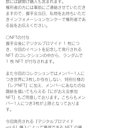
数には鍵開け購入も含まれます。
権利者の方には事前にご連絡させていただき
ますので、握手会当日、私物をお持ちいただ
きインフォメーションセンターで権利者であ
る旨をお伝えください。
〇NFTの付与
握手会後にデジタルブロマイド 1 枚につ
き、今回のイベントを記念して発行される 
NFT のコレクションの中から、ランダムで 
1 枚 NFT が付与されます。
また今回のコレクションではメンバー1人に
つき世界に3枚しか存在しない、特別仕様の
『レアNFT』に加え、メンバーにあなたの似
顔絵を描いてもらえる『にがおえ会参加
NFT』もご用意しております。こちらもメン
バー1人につき3枚が上限となっておりま
す。
今回発売される『デジタルブロマイド
vol.6』購入によって獲得できる NFT の種