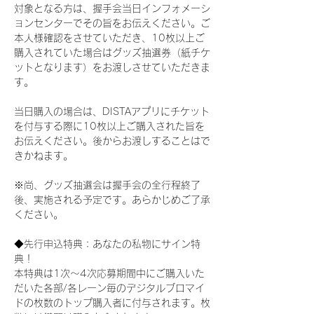
対象となる方は、握手会当日インフォメーシ
ョンセンターでその旨をお伝えください。ご
本人様確認をさせていただき、10枚以上ご
購入されていた場合はグッズ抽選券（紙チケ
ットとなります）をお渡しさせていただきま
す。
当日購入の場合は、DISTAアプリにチケット
を付与する際に10枚以上ご購入された旨を
お伝えください。後からお渡しすることはで
きかねます。
※尚、グッズ抽選会は握手会の全行程終了
後、実施される予定です。あらかじめご了承
ください。
◆先行申込特典：あなたの私物にサイン特
典！
本特典は1次〜4次応募期間中にご購入いた
だいた各部/各レーン毎のデジタルブロマイ
ドの枚数のトップ購入者に付与されます。枚