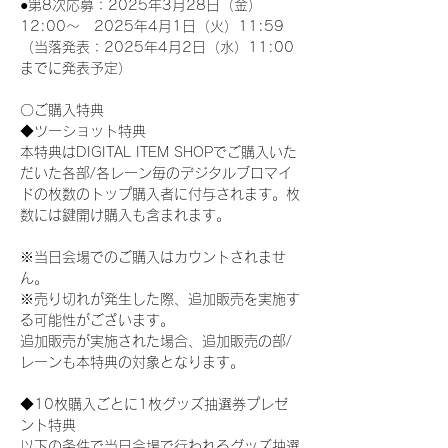
●第8次応募：2025年3月28日（金）
12:00～　2025年4月1日（火）11:59
（当落発表：2025年4月2日（水）11:00
までに発表予定）
〇ご購入特典
◆ツーショット特典
本特典はDIGITAL ITEM SHOPでご購入いた
だいた各部/各レーン毎のデジタルブロマイ
ドの枚数のトップ購入者に付与されます。枚
数には鍵開け購入も含まれます。
※当日会場でのご購入はカウントされませ
ん。
※売り切れが発生した際、追加販売を実施す
る可能性がございます。
追加販売が実施された場合、追加販売の部/
レーンも本特典の対象となります。
◆10枚購入ごとに1枚グッズ抽選券プレゼ
ント特典
以下の条件で当日会場で行われるグッズ抽選