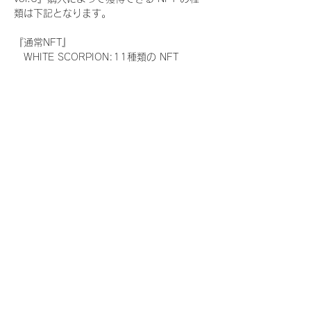
類は下記となります。
『通常NFT』
　WHITE SCORPION:11種類の NFT
『レアNFT』(メンバー1人につき3枚上限の
限定NFT)
　WHITE SCORPION:11種類の NFT(メン
バー本人による手書きのコメントとサイン
入)
『SR NFT』(メンバー1人につき1枚上限の
限定NFT)
　WHITE SCORPION:11種類の NFT(メン
バー本人による手書きのコメントとサイン
入)
『にがおえ会参加NFT』(メンバー1人につ
き3枚上限の限定NFT)
　WHITE SCORPION:11種類の NFT