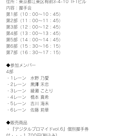
住所：東京都江東区有明3-4-10 TFTビル
内容：握手会
第1部（10：00～10：45） 
第2部（11：00～11：45）
第3部（12：00～12：45）
第4部（13：00～13：45）
第5部（14：00～14：45）
第6部（15：30～16：15）
第7部（16：30～17：15）
◆参加メンバー
4部 
・1レーン　水野 乃愛
・2レーン　黒澤 禾恋
・3レーン　綾瀬 ことり
・4レーン　橋本 真希
・5レーン　吉川 海未
・6レーン　佐藤 莉華
◆販売商品
・『デジタルブロマイドvol.6』個別握手券
付・・・1,700円(税込み)