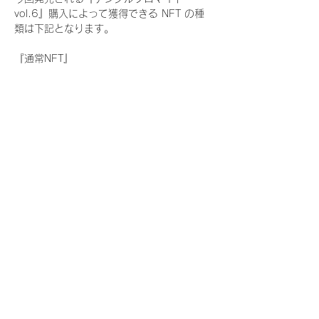
vol.6』購入によって獲得できる NFT の種
類は下記となります。
『通常NFT』
　Rain Tree:17種類のNFT
『レアNFT』(メンバー1人につき3枚上限の
限定NFT)
　Rain Tree:17種類のNFT(メンバー本人に
よる手書きのコメントとサイン入)
『SR NFT』(メンバー1人につき1枚上限の
限定NFT)
　Rain Tree:17種類のNFT(メンバー本人に
よる手書きのコメントとサイン入)
『にがおえ会参加NFT』(メンバー1人につ
き3枚上限の限定NFT)
　Rain Tree:17種類のNFT
※にがおえ会とは？