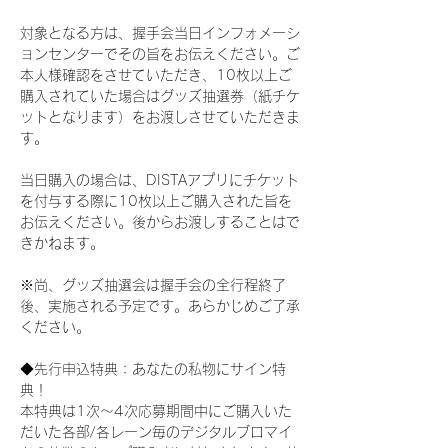
対象となる方は、握手会当日インフォメーシ
ョンセンターでその旨をお伝えください。ご
本人様確認をさせていただき、10枚以上ご
購入されていた場合はグッズ抽選券（紙チケ
ットとなります）をお渡しさせていただきま
す。
当日購入の場合は、DISTAアプリにチケット
を付与する際に10枚以上ご購入された旨を
お伝えください。後からお渡しすることはで
きかねます。
※尚、グッズ抽選会は握手会の全行程終了
後、実施される予定です。あらかじめご了承
ください。
◆先行申込特典：あなたの私物にサイン特
典！
本特典は1次〜4次応募期間中にご購入いた
だいた各部/各レーン毎のデジタルブロマイ