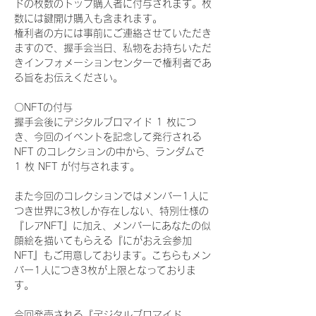
ドの枚数のトップ購入者に付与されます。枚
数には鍵開け購入も含まれます。
権利者の方には事前にご連絡させていただき
ますので、握手会当日、私物をお持ちいただ
きインフォメーションセンターで権利者であ
る旨をお伝えください。
〇NFTの付与
握手会後にデジタルブロマイド 1 枚につ
き、今回のイベントを記念して発行される 
NFT のコレクションの中から、ランダムで 
1 枚 NFT が付与されます。
また今回のコレクションではメンバー1人に
つき世界に3枚しか存在しない、特別仕様の
『レアNFT』に加え、メンバーにあなたの似
顔絵を描いてもらえる『にがおえ会参加
NFT』もご用意しております。こちらもメン
バー1人につき3枚が上限となっておりま
す。
今回発売される『デジタルブロマイド