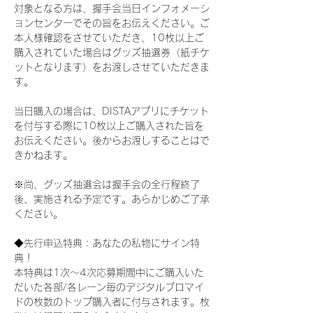
対象となる方は、握手会当日インフォメーシ
ョンセンターでその旨をお伝えください。ご
本人様確認をさせていただき、10枚以上ご
購入されていた場合はグッズ抽選券（紙チケ
ットとなります）をお渡しさせていただきま
す。
当日購入の場合は、DISTAアプリにチケット
を付与する際に10枚以上ご購入された旨を
お伝えください。後からお渡しすることはで
きかねます。
※尚、グッズ抽選会は握手会の全行程終了
後、実施される予定です。あらかじめご了承
ください。
◆先行申込特典：あなたの私物にサイン特
典！
本特典は1次〜4次応募期間中にご購入いた
だいた各部/各レーン毎のデジタルブロマイ
ドの枚数のトップ購入者に付与されます。枚