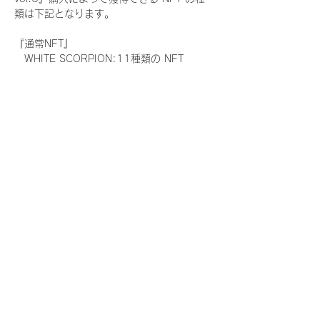
類は下記となります。
『通常NFT』
　WHITE SCORPION:11種類の NFT
『レアNFT』(メンバー1人につき3枚上限の
限定NFT)
　WHITE SCORPION:11種類の NFT(メン
バー本人による手書きのコメントとサイン
入)
『SR NFT』(メンバー1人につき1枚上限の
限定NFT)
　WHITE SCORPION:11種類の NFT(メン
バー本人による手書きのコメントとサイン
入)
『にがおえ会参加NFT』(メンバー1人につ
き3枚上限の限定NFT)
　WHITE SCORPION:11種類の NFT