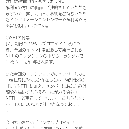
数には鍵開け購入も含まれます。
権利者の方には事前にご連絡させていただき
ますので、握手会当日、私物をお持ちいただ
きインフォメーションセンターで権利者であ
る旨をお伝えください。
〇NFTの付与
握手会後にデジタルブロマイド 1 枚につ
き、今回のイベントを記念して発行される 
NFT のコレクションの中から、ランダムで 
1 枚 NFT が付与されます。
また今回のコレクションではメンバー1人に
つき世界に3枚しか存在しない、特別仕様の
『レアNFT』に加え、メンバーにあなたの似
顔絵を描いてもらえる『にがおえ会参加
NFT』もご用意しております。こちらもメン
バー1人につき3枚が上限となっておりま
す。
今回発売される『デジタルブロマイド
vol.6』購入によって獲得できる NFT の種