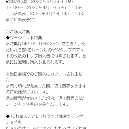
●第8次応募：2025年3月28日（金）
12:00～　2025年4月1日（火）11:59
（当落発表：2025年4月2日（水）11:00
までに発表予定）
〇ご購入特典
◆ツーショット特典
本特典はDIGITAL ITEM SHOPでご購入いた
だいた各部/各レーン毎のデジタルブロマイ
ドの枚数のトップ購入者に付与されます。枚
数には鍵開け購入も含まれます。
※当日会場でのご購入はカウントされませ
ん。
※売り切れが発生した際、追加販売を実施す
る可能性がございます。
追加販売が実施された場合、追加販売の部/
レーンも本特典の対象となります。
◆10枚購入ごとに1枚グッズ抽選券プレゼ
ント特典
以下の条件で当日会場で行われるグッズ抽選